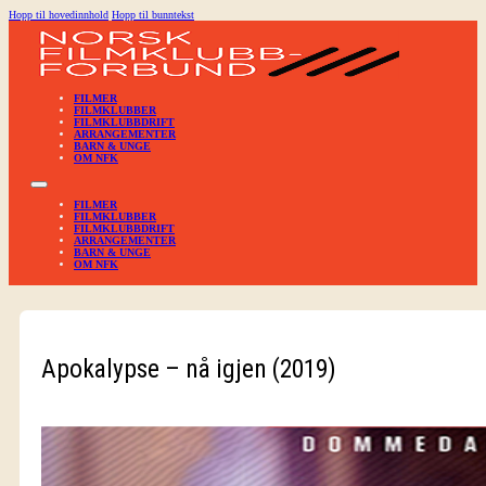
Hopp til hovedinnhold
Hopp til bunntekst
FILMER
FILMKLUBBER
FILMKLUBBDRIFT
ARRANGEMENTER
BARN & UNGE
OM NFK
FILMER
FILMKLUBBER
FILMKLUBBDRIFT
ARRANGEMENTER
BARN & UNGE
OM NFK
Apokalypse – nå igjen (2019)