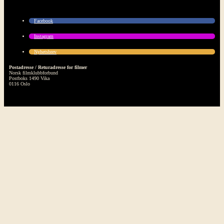
Facebook
Instagram
Nyhetsbrev
Postadresse / Returadresse for filmer
Norsk filmklubbforbund
Postboks 1490 Vika
0116 Oslo