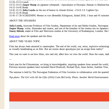
12:20–13:15 Lunch
13:15–14:15
Jasper Sharp
on japanese cyberpunk: «Apocalypse or Dystopia: Human vs Machine-bas
14:15–14:45 Break
14:45–15:15
Julia Leyda
on the use of humor in climate fiction: «Cli-fi 2.0: Lighten Up»
15:15–15:45 Break
15:45–17.30 SCREENING
Woman at war
(Benedikt Erlingsson, Island 2018, 1 hour and 41 minutes
ABOUT THE SPEAKERS
Julia Leyda,
Associate Professor of Film Studies, Department of Art and Media Studies, Norwegian
Jasper Sharp,
writer, filmmaker and curator, and one of the founders of the cinema site on Japanes
Stacey Abbott,
reader at Film and Television studies at the University of Roehampton, London. Her fie
Read more
about the speakers and the films.
ABOUT THIS YEARS TOPIC
Film has always been attracted to catastrophes. The end of the world, war, terror, explosive technolog
as visually breathtaking as on film. But are stories about apocalypse just an escape from reality?
This year we want to see how films, new and old, affect how we view the world. Does the warm, dark co
—
Each year for the Filmseminar, we bring in knowledgeable, inspiring speakers from around the world,
Previous keynote speakers have included David Bordwell, Richard Dyer, Anne Jerslev, Joachim Trie
The seminar is held by The Norwegian Federation of Film Societies in collaboration with the quarterl
Top photo: The Girl with All the Gifts (2016) Colm McCarthy. Photo: Another World Entertainment.