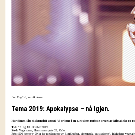
For English, scroll down.
Tema 2019: Apokalypse – nå igjen.
Har filmen fått eksistensiell angst? Vi er inne i en turbulent periode preget av klimakrise og 
Tid:
12. og 13. oktober 2019.
Sted:
Vega scene, Hausmanns gate 28, Oslo.
Pris:
500 kroner (400 kr for medlemmer av filmklubber, cinematek, og studenter). Inkluderer vegetarl