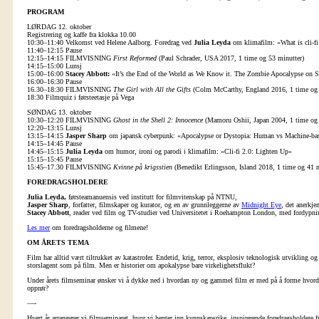
PROGRAM
LØRDAG 12. oktober
Registrering og kaffe fra klokka 10.00
10:30–11:40 Velkomst ved Helene Aalborg. Foredrag ved
Julia Leyda
om klimafilm: «What is cli-f
11:40–12:15 Pause
12:15–14:15 FILMVISNING
First Reformed
(Paul Schrader, USA 2017, 1 time og 53 minutter)
14:15–15:00 Lunsj
15:00–16:00
Stacey Abbott:
«It’s the End of the World as We Know it. The Zombie Apocalypse on S
16:00–16:30 Pause
16.30–18:30 FILMVISNING
The Girl with All the Gifts
(Colm McCarthy, England 2016, 1 time og 
18:30 Filmquiz i førsteetasje på Vega
SØNDAG 13. oktober
10:30–12:20 FILMVISNING
Ghost in the Shell 2: Innocence
(Mamoru Oshii, Japan 2004, 1 time og 
12:20–13:15 Lunsj
13:15–14:15
Jasper Sharp
om japansk cyberpunk: «Apocalypse or Dystopia: Human vs Machine-bas
14:15–14:45 Pause
14:45–15:15
Julia Leyda
om humor, ironi og parodi i klimafilm: «Cli-fi 2.0: Lighten Up»
15:15–15:45 Pause
15:45–17.30 FILMVISNING
Kvinne på krigsstien
(Benedikt Erlingsson, Island 2018, 1 time og 41 m
FOREDRAGSHOLDERE
Julia Leyda,
førsteamanuensis ved institutt for filmvitenskap på NTNU,
Jasper Sharp
, forfatter, filmskaper og kurator, og en av grunnleggerne av
Midnight Eye
, det anerkje
Stacey Abbott
, reader ved film og TV-studier ved Universitetet i Roehampton London, med fordypning 
Les mer
om foredragsholderne og filmene!
OM ÅRETS TEMA
Film har alltid vært tiltrukket av katastrofer. Endetid, krig, terror, eksplosiv teknologisk utvikling 
storslagent som på film. Men er historier om apokalypse bare virkelighetsflukt?
Under årets filmseminar ønsker vi å dykke ned i hvordan ny og gammel film er med på å forme hvordan 
opprør?
—-
Hvert år arrangerer vi filmseminaret, hvor vi henter inn kunnskapsrike, inspirerende foredragsholdere 