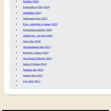
Kultfilm (2025)
Popmusikk og film (2024)
Skrekkfilm (2023)
Sørkoreansk film (2022)
Film, virkelighet og fantasi (2021)
Romantiske komedier (2020)
Apokalypse – nå igjen (2019)
Skeiv film (2018)
Afroamerikansk film (2017)
Komedier / humor (2016)
The Sound of Movies (2015)
Game of Screens (2014)
Sansenes rike (2013)
Japansk film (2012)
Lyd i film (2011)