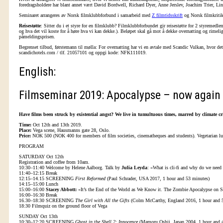
foredragsholdere har blant annet vært David Bordwell, Richard Dyer, Anne Jerslev, Joachim Trier, 
Seminaret arrangeres av Norsk filmklubbforbund i samarbeid med
Z filmtidsskrift
og Norsk filmkritike
Reisestøtte
: Sitter du i et styre for en filmklubb? Filmklubbforbundet gir reisestøtte for 2 styremedl
og hva det vil koste for å høre hva vi kan dekke.). Beløpet skal gå mot å dekke overnatting og rimelig 
påmeldingsprisen.
Begrenset tilbud, førstemann til mølla: For overnatting har vi en avtale med Scandic Vulkan, hvor det 
scandichotels.com / tlf. 21057101 og oppgi kode: NFK111019.
English:
Filmseminar 2019: Apocalypse – now again
Have films been struck by existential angst? We live in tumultuous times, marred by climate cr
Time:
Oct 12th and 13th 2019.
Place:
Vega scene, Hausmanns gate 28, Oslo.
Price:
NOK 500 (NOK 400 for members of film societies, cinematheques and students). Vegetarian lun
PROGRAM
SATURDAY Oct 12th
Registration and coffee from 10am.
10:30–11:40 Welcome by Helene Aalborg. Talk by
Julia Leyda
: «What is cli-fi and why do we need 
11:40–12:15 Break
12:15–14.15 SCREENING
First Reformed
(Paul Schrader, USA 2017, 1 hour and 53 minutes)
14:15–15:00 Lunch
15:00–16:00
Stacey Abbott:
«It’s the End of the World as We Know it. The Zombie Apocalypse on S
16:00–16:30 Break
16.30–18:30 SCREENING
The Girl with All the Gifts
(Colm McCarthy, England 2016, 1 hour and 5
18:30 Filmquiz on the ground floor of Vega
SUNDAY Oct 13th
10:30–12:20 SCREENING
Ghost in the Shell 2: Innocence
(Mamoru Oshii, Japan 2004, 1 hour and 4