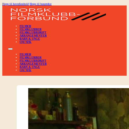
Hopp til hovedinnhold
Hopp til bunntekst
FILMER
FILMKLUBBER
FILMKLUBBDRIFT
ARRANGEMENTER
BARN & UNGE
OM NFK
FILMER
FILMKLUBBER
FILMKLUBBDRIFT
ARRANGEMENTER
BARN & UNGE
OM NFK