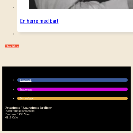
En herre med bart
Flere filmer
Facebook
Instagram
Nyhetsbrev
Postadresse / Returadresse for filmer
Norsk filmklubbforbund
Postboks 1490 Vika
0116 Oslo