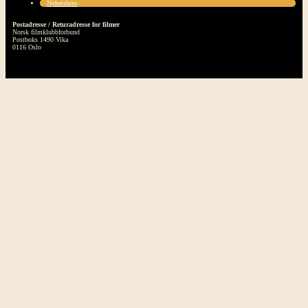
Nyhetsbrev
Postadresse / Returadresse for filmer
Norsk filmklubbforbund
Postboks 1490 Vika
0116 Oslo