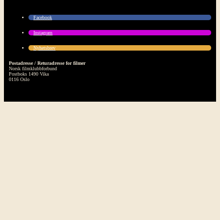
Facebook
Instagram
Nyhetsbrev
Postadresse / Returadresse for filmer
Norsk filmklubbforbund
Postboks 1490 Vika
0116 Oslo