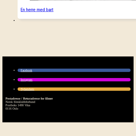
En herre med bart
Facebook
Instagram
Nyhetsbrev
Postadresse / Returadresse for filmer
Norsk filmklubbforbund
Postboks 1490 Vika
0116 Oslo