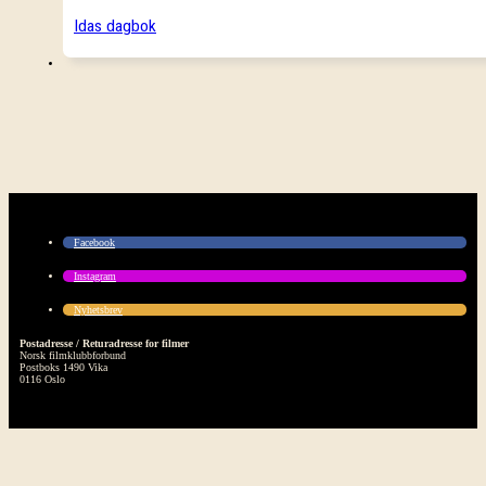
Idas dagbok
Facebook
Instagram
Nyhetsbrev
Postadresse / Returadresse for filmer
Norsk filmklubbforbund
Postboks 1490 Vika
0116 Oslo