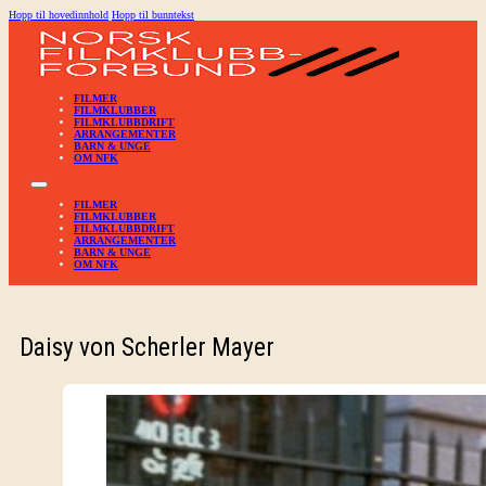
Hopp til hovedinnhold
Hopp til bunntekst
FILMER
FILMKLUBBER
FILMKLUBBDRIFT
ARRANGEMENTER
BARN & UNGE
OM NFK
FILMER
FILMKLUBBER
FILMKLUBBDRIFT
ARRANGEMENTER
BARN & UNGE
OM NFK
Daisy von Scherler Mayer