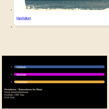
Havfolket
Facebook
Instagram
Nyhetsbrev
Postadresse / Returadresse for filmer
Norsk filmklubbforbund
Postboks 1490 Vika
0116 Oslo