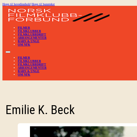
Hopp til hovedinnhold
Hopp til bunntekst
FILMER
FILMKLUBBER
FILMKLUBBDRIFT
ARRANGEMENTER
BARN & UNGE
OM NFK
FILMER
FILMKLUBBER
FILMKLUBBDRIFT
ARRANGEMENTER
BARN & UNGE
OM NFK
Emilie K. Beck