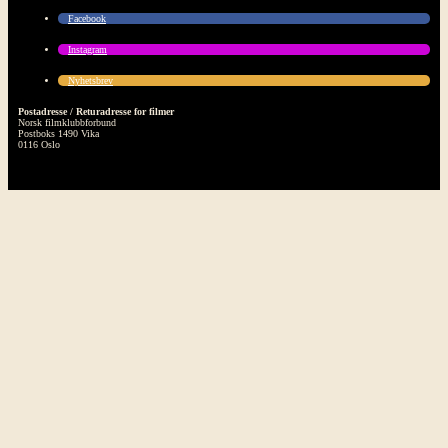
Facebook
Instagram
Nyhetsbrev
Postadresse / Returadresse for filmer
Norsk filmklubbforbund
Postboks 1490 Vika
0116 Oslo