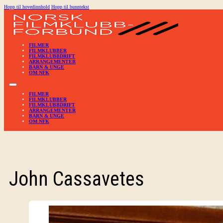
Hopp til hovedinnhold
Hopp til bunntekst
FILMER
FILMKLUBBER
FILMKLUBBDRIFT
ARRANGEMENTER
BARN & UNGE
OM NFK
FILMER
FILMKLUBBER
FILMKLUBBDRIFT
ARRANGEMENTER
BARN & UNGE
OM NFK
John Cassavetes