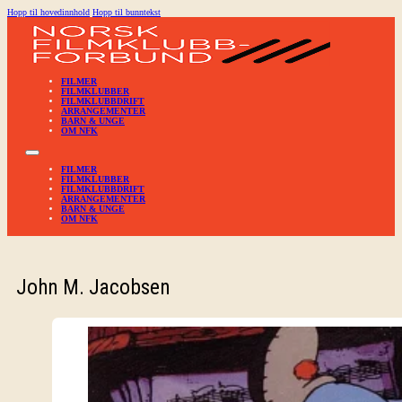
Hopp til hovedinnhold
Hopp til bunntekst
FILMER
FILMKLUBBER
FILMKLUBBDRIFT
ARRANGEMENTER
BARN & UNGE
OM NFK
FILMER
FILMKLUBBER
FILMKLUBBDRIFT
ARRANGEMENTER
BARN & UNGE
OM NFK
John M. Jacobsen