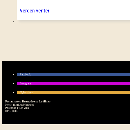
Verden venter
Facebook
Instagram
Nyhetsbrev
Postadresse / Returadresse for filmer
Norsk filmklubbforbund
Postboks 1490 Vika
0116 Oslo