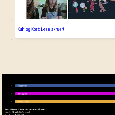
Kult og Kort: Løse skruer!
Facebook
Instagram
Nyhetsbrev
Postadresse / Returadresse for filmer
Norsk filmklubbforbund