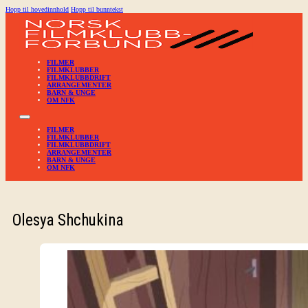
Hopp til hovedinnhold
Hopp til bunntekst
FILMER
FILMKLUBBER
FILMKLUBBDRIFT
ARRANGEMENTER
BARN & UNGE
OM NFK
FILMER
FILMKLUBBER
FILMKLUBBDRIFT
ARRANGEMENTER
BARN & UNGE
OM NFK
Olesya Shchukina