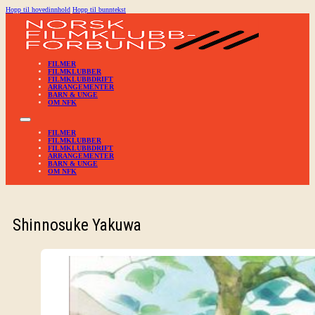
Hopp til hovedinnhold
Hopp til bunntekst
FILMER
FILMKLUBBER
FILMKLUBBDRIFT
ARRANGEMENTER
BARN & UNGE
OM NFK
FILMER
FILMKLUBBER
FILMKLUBBDRIFT
ARRANGEMENTER
BARN & UNGE
OM NFK
Shinnosuke Yakuwa