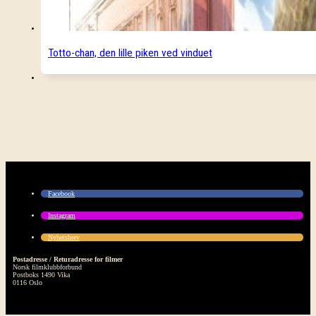
Totto-chan, den lille piken ved vinduet
Facebook
Instagram
Nyhetsbrev
Postadresse / Returadresse for filmer
Norsk filmklubbforbund
Postboks 1490 Vika
0116 Oslo