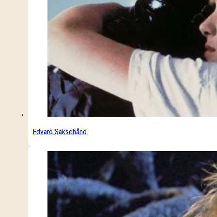
Edvard Saksehånd