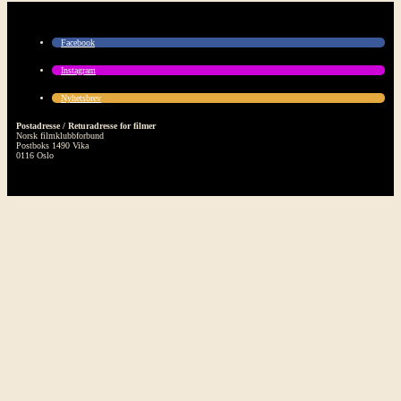
Facebook
Instagram
Nyhetsbrev
Postadresse / Returadresse for filmer
Norsk filmklubbforbund
Postboks 1490 Vika
0116 Oslo