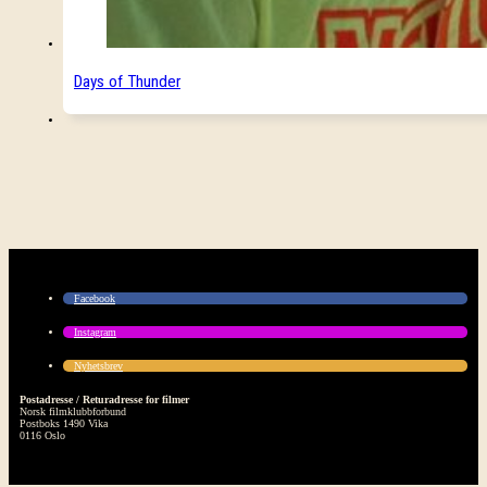
Days of Thunder
Facebook
Instagram
Nyhetsbrev
Postadresse / Returadresse for filmer
Norsk filmklubbforbund
Postboks 1490 Vika
0116 Oslo