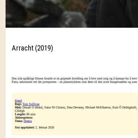
Arracht (2019)
Den irsk-språklige filmen Arracht er en gripende fortelling om å leve med sorg og å kjempe for å leve
Patsy ankommer rett før potetpesten – en plantesykdom som førte til den store hungersnøden og som d
Irland
Regi:
Tom Sullivan
Med:
Dónall Ó Héalaí, Saise Ní Chuinn, Dara Devaney, Michael McElhatton, Eoin Ó Dubhghaill,
Céidigh
Lengde:
86 min
Aldersgrense:
Tema:
Drama
Sist oppdatert:
2. februar 2026