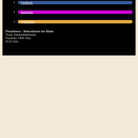
Facebook
Instagram
Nyhetsbrev
Postadresse / Returadresse for filmer
Norsk filmklubbforbund
Postboks 1490 Vika
0116 Oslo