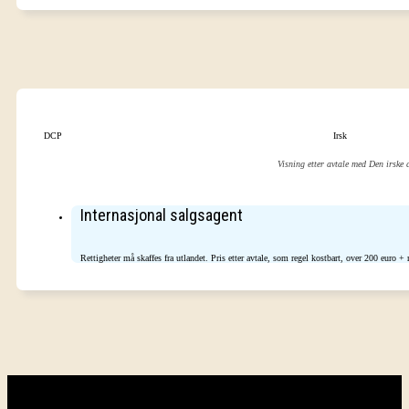
DCP
Irsk
Visning etter avtale med Den irske
Internasjonal salgsagent
Rettigheter må skaffes fra utlandet. Pris etter avtale, som regel kostbart, over 200 euro +