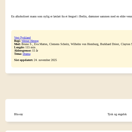
En alkoholisert mann som nylig er løslatt fra et fengsel i Berlin, drømmer sammen med en eldre venn o
Vest-Tyskland
Regi:
Werner Herzog
Med:
Bruno S., Eva Mattes, Clemens Scheitz, Wilhelm von Homburg, Burkhard Driest, Clayton Sz
Lengde:
115 min
Aldersgrense:
15 år
Tema:
Drama
Sist oppdatert:
24. november 2025
Blu-ray
Tysk og engelsk