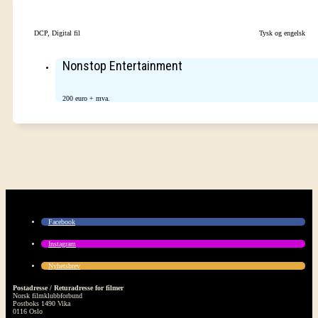
DCP, Digital fil
Tysk og engelsk
Nonstop Entertainment
200 euro + mva.
Facebook
Instagram
Nyhetsbrev
Postadresse / Returadresse for filmer
Norsk filmklubbforbund
Postboks 1490 Vika
0116 Oslo