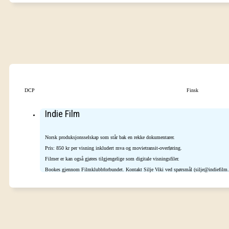
DCP
Finsk
Indie Film
Norsk produksjonsselskap som står bak en rekke dokumentarer.
Pris: 850 kr per visning inkludert mva og movietransit-overføring.
Filmer er kan også gjøres tilgjengelige som digitale visningsfiler.
Bookes gjennom Filmklubbforbundet. Kontakt Silje Viki ved spørsmål (silje@indiefilm.