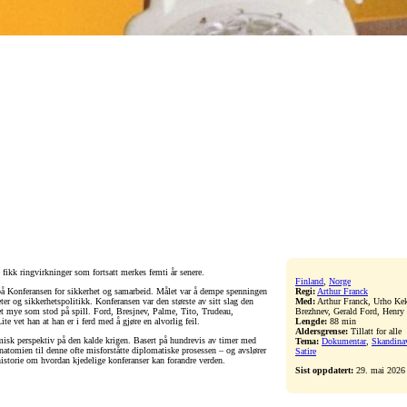
ikk ringvirkninger som fortsatt merkes femti år senere.
Finland
,
Norge
 på Konferansen for sikkerhet og samarbeid. Målet var å dempe spenningen
Regi:
Arthur Franck
ter og sikkerhetspolitikk. Konferansen var den største av sitt slag den
Med:
Arthur Franck, Urho Ke
det mye som stod på spill. Ford, Bresjnev, Palme, Tito, Trudeau,
Brezhnev, Gerald Ford, Henry 
e vet han at han er i ferd med å gjøre en alvorlig feil.
Lengde:
88 min
Aldersgrense:
Tillatt for alle
omisk perspektiv på den kalde krigen. Basert på hundrevis av timer med
Tema:
Dokumentar
,
Skandina
tomien til denne ofte misforståtte diplomatiske prosessen – og avslører
Satire
istorie om hvordan kjedelige konferanser kan forandre verden.
Sist oppdatert:
29. mai 2026