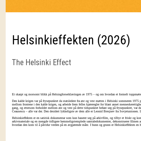
Helsinkieffekten (2026)
The Helsinki Effect
Et skarpt og morsomt blikk på Helsingforserklæringen av 1975 – og om hvordan et formelt toppmøte f
Den kalde krigen var på frysepunktet da statsledere fra øst og vest møttes i Helsinki sommeren 1975
mellom frontene i den kalde krigen, og arbeide frem felles kjøreregler for blant annet menneskerettighe
gang, og ettersom forholdet mellom øst og vest på dette tidspunktet befant seg på frysepunktet, var 
Ceausescu – alle var der. Den desidert lykkeligste av dem alle er Leonid Bresjnev fra Sovjetunionen. Lit
Helsinkieffekten er en satirisk dokumentar som kun baserer seg på arkivfilm, og tilbyr et friskt og k
arkivmateriale og en mengde tidligere hemmeligstemplede samtaledokumenter, dekonstruerer filmen ana
hvordan den kom til å påvirke verden på en avgjørende måte. I bunn og grunn er Helsinkieffekten en h