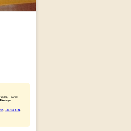
kkonen, Leonid
Kissinger
via
,
Politisk film
,