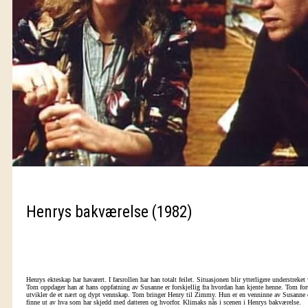
Henrys bakværelse (1982)
Henrys ekteskap har havarert. I farsrollen har han totalt feilet. Situasjonen blir ytterligere understr
Tom oppdager han at hans oppfatning av Susanne er forskjellig fra hvordan han kjente henne. Tom fortelle
utvikler de et nært og dypt vennskap. Tom bringer Henry til Zimmy. Hun er en venninne av Susanne og
finne ut av hva som har skjedd med datteren og hvorfor. Klimaks nås i scenen i Henrys bakværelse.