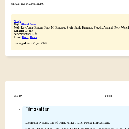
Omtale: Nasjonalbiblioteket.
Norge
Regi:
Gianni Lepre
Med:
Roy Annar Hansen, Knut M. Hansson, Svein Sturla Hungnes, Frøydis Armand, Rolv Wesen
Lengde:
93 min
Aldersgrense:
12 år
Tema:
Krim
,
Drama
Sist oppdatert:
2. juli 2026
Blu-ray
Norsk
Filmskatten
Distributør av norsk film på fysisk format i serien Norske filmklassikere.
800,- + mva for BD og 1000,- + mva for DCP og 250 kroner i overføringsgebyr for DC