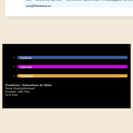
post@filmskatten.no
Facebook
Instagram
Nyhetsbrev
Postadresse / Returadresse for filmer
Norsk filmklubbforbund
Postboks 1490 Vika
0116 Oslo