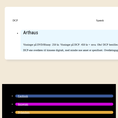
DCP
Spansk
Arthaus
Visninger på DVD/Bluray: 250 kr. Visninger på DCP: 450 kr + mva. Obs! DCP bestilles d
DCP-ene overføres til kinoene digitalt, med mindre noe annet er spesifisert. Overførings
Facebook
Instagram
Nyhetsbrev