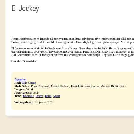
El Jockey
Remo Manfredini er en legende på hesteryggen, men hans selvdestruktive tendenser holder på å ødelegg
Sirena, som en gang reddet livet til Remo og tar ut takknemlighetsgjelden i premiepenger. Med doping
El Jockey er en estetisk forbløffende svart komedie som låner elementer fra både film noir og surrea
det karakteristiske oppsynet til hovedrolleinnehaver Nahuel Pérez Biscayart (120 slag i minuttet) er mid
Aki Kaurismäki, men El Jockey er omtrent like erkeargentinsk som tango. Regissør Luis Ortega gjorde 
Omtale: Cinemateket
Argentina
Regi:
Luis Ortega
Med:
Nahuel Pérez Biscayart, Úrsula Corberó, Daniel Giménez Cacho, Mariana Di Girolamo
Lengde:
96 min
Aldersgrense:
15 år
Tema:
Komedie
,
Drama
,
Krim
,
Sport
Sist oppdatert:
16. januar 2026