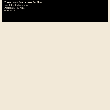
Postadresse / Returadresse for filmer
Norsk filmklubbforbund
Postboks 1490 Vika
0116 Oslo