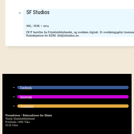
SF Studios
900,- NOK + mva.
DCP bestilles fra Filmklubbforbundet, og overføres digitalt. Et overføringsgebyr kommer 
Kontaktperson for KDM: kbf@sfstudios.no.
Facebook
Instagram
Nyhetsbrev
Postadresse / Returadresse for filmer
Norsk filmklubbforbund
Postboks 1490 Vika
0116 Oslo