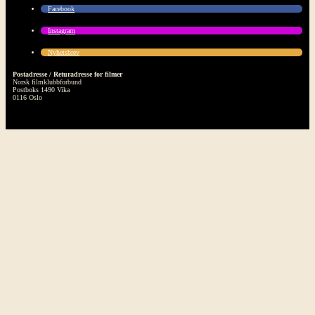
Facebook
Instagram
Nyhetsbrev
Postadresse / Returadresse for filmer
Norsk filmklubbforbund
Postboks 1490 Vika
0116 Oslo