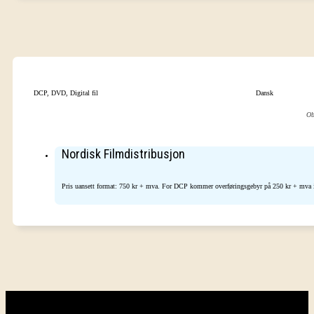
DCP, DVD, Digital fil
Dansk
Ob
Nordisk Filmdistribusjon
Pris uansett format: 750 kr + mva. For DCP kommer overføringsgebyr på 250 kr + mva i