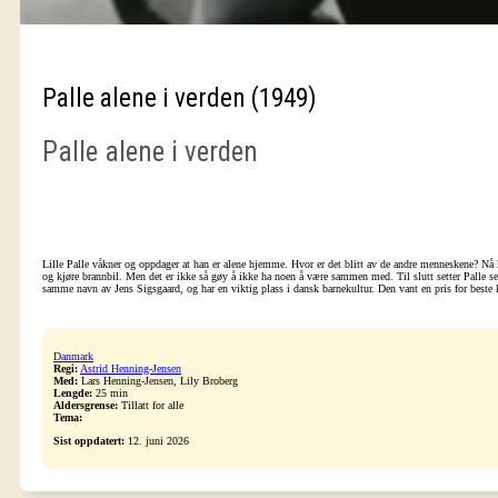
Palle alene i verden (1949)
Palle alene i verden
Lille Palle våkner og oppdager at han er alene hjemme. Hvor er det blitt av de andre menneskene? Nå ka
og kjøre brannbil. Men det er ikke så gøy å ikke ha noen å være sammen med. Til slutt setter Palle se
samme navn av Jens Sigsgaard, og har en viktig plass i dansk barnekultur. Den vant en pris for beste
Danmark
Regi:
Astrid Henning-Jensen
Med:
Lars Henning-Jensen, Lily Broberg
Lengde:
25 min
Aldersgrense:
Tillatt for alle
Tema:
Sist oppdatert:
12. juni 2026