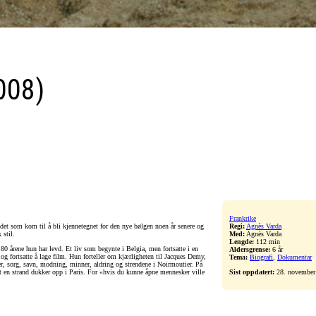
008)
Frankrike
et som kom til å bli kjennetegnet for den nye bølgen noen år senere og
Regi:
Agnès Varda
 stil.
Med:
Agnès Varda
Lengde:
112 min
80 årene hun har levd. Et liv som begynte i Belgia, men fortsatte i en
Aldersgrense:
6 år
g fortsatte å lage film. Hun forteller om kjærligheten til Jacques Demy,
Tema:
Biografi
,
Dokumentar
r, sorg, savn, modning, minner, aldring og strendene i Noirmoutier. På
 at en strand dukker opp i Paris. For «hvis du kunne åpne mennesker ville
Sist oppdatert:
28. november