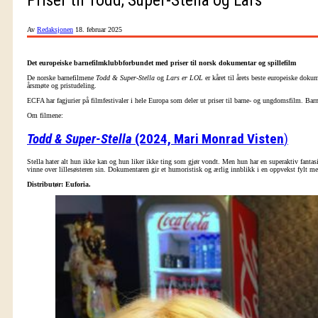
Av
Redaksjonen
18. februar 2025
Det europeiske barnefilmklubbforbundet med priser til norsk dokumentar og spillefilm
De norske barnefilmene
Todd & Super-Stella
og
Lars er LOL
er kåret til årets beste europeiske dok
årsmøte og pristudeling.
ECFA har fagjurier på filmfestivaler i hele Europa som deler ut priser til barne- og ungdomsfilm. Bar
Om filmene:
Todd & Super-Stella
(2024, Mari Monrad Visten
)
Stella hater alt hun ikke kan og hun liker ikke ting som gjør vondt. Men hun har en superaktiv fantasi. 
vinne over lillesøsteren sin. Dokumentaren gir et humoristisk og ærlig innblikk i en oppvekst fylt me
Distributør: Euforia.