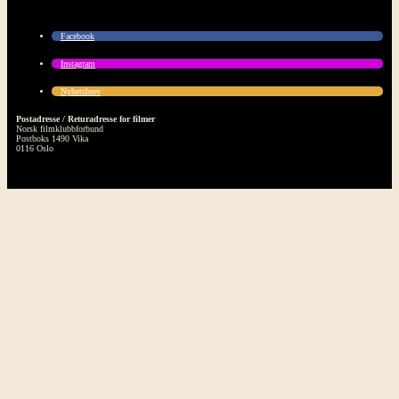
Facebook
Instagram
Nyhetsbrev
Postadresse / Returadresse for filmer
Norsk filmklubbforbund
Postboks 1490 Vika
0116 Oslo