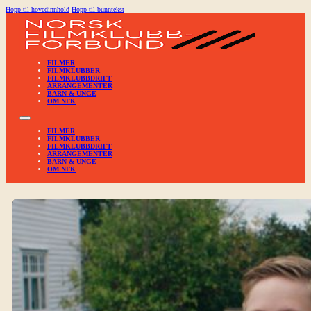
Hopp til hovedinnhold
Hopp til bunntekst
FILMER
FILMKLUBBER
FILMKLUBBDRIFT
ARRANGEMENTER
BARN & UNGE
OM NFK
FILMER
FILMKLUBBER
FILMKLUBBDRIFT
ARRANGEMENTER
BARN & UNGE
OM NFK