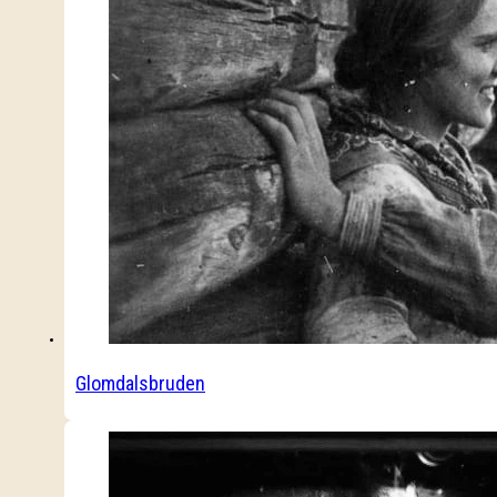
Glomdalsbruden