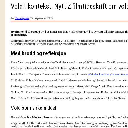
Vold i kontekst. Nytt Z filmtidsskrift om vol
Av
Redaksjonen
22. september 2025
Hvorfor er vi så opptatt av å se filmer om drap?
Når er det lov å le av vold på film?
Og kan film
spørsmålene.
Z filmtidsskrift vier sitt nyeste nummer til vold på film – et tema som både provoserer, fascinerer o
og tenåringsopprør til stiliserte klassikere og morsomme grisebank-scener.
Med brodd og refleksjon
Einar Aarvig ser på den norske medieoffentlighetens reaksjoner på
Wild at Heart
og
True Romance
og h
Filmskaperne Kenneth Karlstad, Fredrik S. Hana og Mona J. Hoel reflekterer rundt egne erfaringer med
Jon E. Sæter stiller spørsmål rundt når vold er morsomt, i teksten
«Grisebank med et glis om munnen 
Ida Cathrine Holme Nielsen tar oss med til virkelighetens underholdning i historisk kontekst, og vår f
Sveinung Wålengen undersøker vold og aggresjon som virkemiddel i Gregg Arakis
Teen Apocalypse
-
Og Lars Ole Kristiansen vender blikket innover og stiller seg selv spørsmålet: Er det lov å like vold 
Temaredaktør Ida Madsen Hestman skriver om vold og drap som vikarierende moral i slasherfilmen.
Vold som virkemiddel
Temaredaktør
Ida Madsen Hestman
sier at grunnen til at hun valgte seg tema vold på film, er for å
– Jeg har alltid ville dykke ned i hva vold som virkemiddel i kulturen gjør med oss, og hvorfor vi er s
anerkjenne det ubehagelige og ambivalente ved menneskets potensielle voldelige natur. Det å normaliser