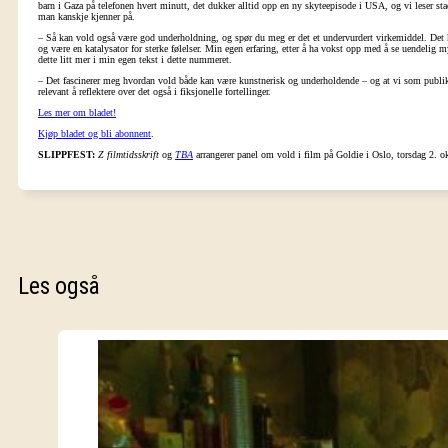
barn i Gaza på telefonen hvert minutt, det dukker alltid opp en ny skyteepisode i USA, og vi leser sta
man kanskje kjenner på.
– Så kan vold også være god underholdning, og spør du meg er det et undervurdert virkemiddel. Det ka
og være en katalysator for sterke følelser. Min egen erfaring, etter å ha vokst opp med å se uendelig m
dette litt mer i min egen tekst i dette nummeret.
– Det fascinerer meg hvordan vold både kan være kunstnerisk og underholdende – og at vi som publikum 
relevant å reflektere over det også i fiksjonelle fortellinger.
Les mer om bladet!
Kjøp bladet og bli abonnent
.
SLIPPFEST:
Z filmtidsskrift
og
TBA
arrangerer panel om vold i film på Goldie i Oslo, torsdag 2. o
Les også