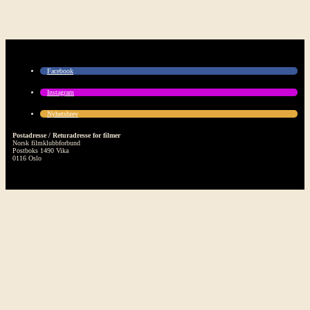
Facebook
Instagram
Nyhetsbrev
Postadresse / Returadresse for filmer
Norsk filmklubbforbund
Postboks 1490 Vika
0116 Oslo