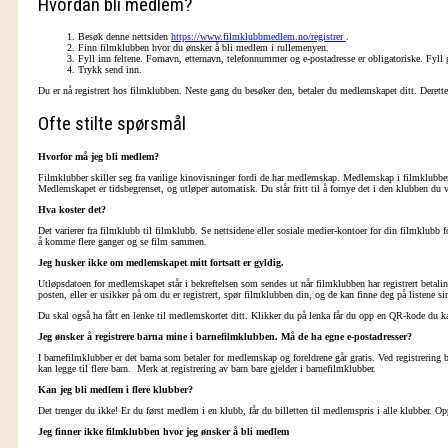
Hvordan bli medlem?
Besøk denne nettsiden
https://www.filmklubbmedlem.no/registrer
.
Finn filmklubben hvor du ønsker å bli medlem i rullemenyen.
Fyll inn feltene. Fornavn, etternavn, telefonnummer og e-postadresse er obligatoriske. Fyll 
Trykk send inn.
Du er nå registrert hos filmklubben. Neste gang du besøker den, betaler du medlemskapet ditt. Deretter
Ofte stilte spørsmål
Hvorfor må jeg bli medlem?
Filmklubber skiller seg fra vanlige kinovisninger fordi de har medlemskap. Medlemskap i filmklubben 
Medlemskapet er tidsbegrenset, og utløper automatisk. Du står fritt til å fornye det i den klubben du
Hva koster det?
Det varierer fra filmklubb til filmklubb. Se nettsidene eller sosiale medier-kontoer for din filmklubb f
å komme flere ganger og se film sammen.
Jeg husker ikke om medlemskapet mitt fortsatt er gyldig.
Utløpsdatoen for medlemskapet står i bekreftelsen som sendes ut når filmklubben har registrert be
posten, eller er usikker på om du er registrert, spør filmklubben din, og de kan finne deg på listene si
Du skal også ha fått en lenke til medlemskortet ditt. Klikker du på lenka får du opp en QR-kode du 
Jeg ønsker å registrere barna mine i barnefilmklubben. Må de ha egne e-postadresser?
I barnefilmklubber er det barna som betaler for medlemskap og foreldrene går gratis. Ved registrering b
kan legge til flere barn. Merk at registrering av barn bare gjelder i barnefilmklubber.
Kan jeg bli medlem i flere klubber?
Det trenger du ikke! Er du først medlem i en klubb, får du billetten til medlemspris i alle klubber. Op
Jeg finner ikke filmklubben hvor jeg ønsker å bli medlem