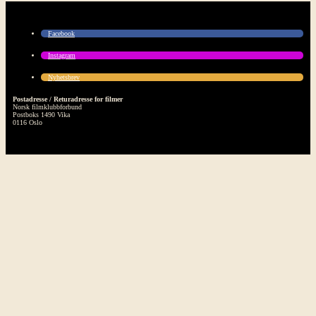
Facebook
Instagram
Nyhetsbrev
Postadresse / Returadresse for filmer
Norsk filmklubbforbund
Postboks 1490 Vika
0116 Oslo