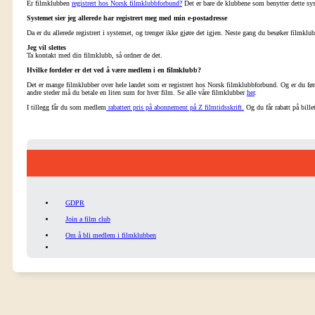
Er filmklubben
registrert hos Norsk filmklubbforbund?
Det er bare de klubbene som benytter dette sys
Systemet sier jeg allerede har registrert meg med min e-postadresse
Da er du allerede registrert i systemet, og trenger ikke gjøre det igjen. Neste gang du besøker filmklu
Jeg vil slettes
Ta kontakt med din filmklubb, så ordner de det.
Hvilke fordeler er det ved å være medlem i en filmklubb?
Det er mange filmklubber over hele landet som er registrert hos Norsk filmklubbforbund. Og er du først 
andre steder må du betale en liten sum for hver film. Se alle våre filmklubber
her
.
I tillegg får du som medlem
rabattert pris på abonnement på Z filmtidsskrift.
Og du får rabatt på bille
GDPR
Join a film club
Om å bli medlem i filmklubben