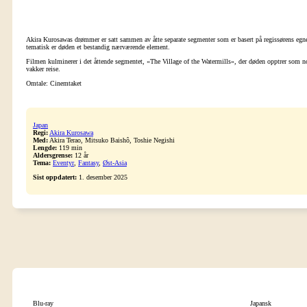
Akira Kurosawas drømmer er satt sammen av åtte separate segmenter som er basert på regissørens egne 
tematisk er døden et bestandig nærværende element.
Filmen kulminerer i det åttende segmentet, «The Village of the Watermills», der døden opptrer som noe
vakker reise.
Omtale: Cinemtaket
Japan
Regi:
Akira Kurosawa
Med:
Akira Terao, Mitsuko Baishô, Toshie Negishi
Lengde:
119 min
Aldersgrense:
12 år
Tema:
Eventyr
,
Fantasy
,
Øst-Asia
Sist oppdatert:
1. desember 2025
Blu-ray
Japansk