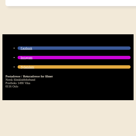
Facebook
Instagram
Nyhetsbrev
Postadresse / Returadresse for filmer
Norsk filmklubbforbund
Postboks 1490 Vika
0116 Oslo