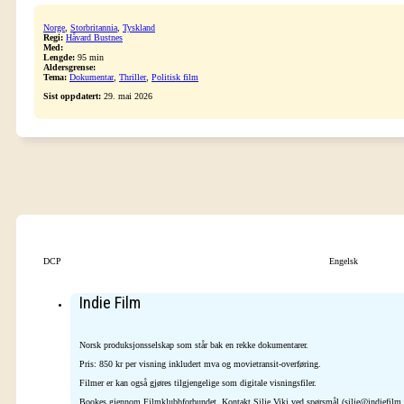
Norge
,
Storbritannia
,
Tyskland
Regi:
Håvard Bustnes
Med:
Lengde:
95 min
Aldersgrense:
Tema:
Dokumentar
,
Thriller
,
Politisk film
Sist oppdatert:
29. mai 2026
DCP
Engelsk
Indie Film
Norsk produksjonsselskap som står bak en rekke dokumentarer.
Pris: 850 kr per visning inkludert mva og movietransit-overføring.
Filmer er kan også gjøres tilgjengelige som digitale visningsfiler.
Bookes gjennom Filmklubbforbundet. Kontakt Silje Viki ved spørsmål (silje@indiefilm.