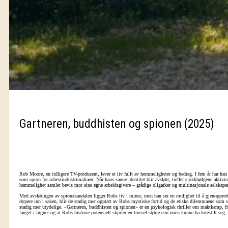
Gartneren, buddhisten og spionen (2025)
Rob Moore, en tidligere TV-produsent, lever et liv fullt av hemmeligheter og bedrag. I fem år har han ut
som spion for asbestindustrimafiaen. Når hans sanne identitet blir avslørt, treffer sjokkbølgene aktivi
hemmelighet samlet bevis mot sine egne arbeidsgivere – grådige oligarker og multinasjonale selskaper
Med avsløringen av spionskandalen ligger Robs liv i ruiner, men han ser en mulighet til å gjenopprette 
dypere inn i saken, blir de stadig mer opptatt av Robs mystiske fortid og de etiske dilemmaene som 
stadig mer utydelige. «Gartneren, buddhisten og spionen» er en psykologisk thriller om maktkamp, fia
fanget i løgner og at Robs historie potensielt skjuler en trussel større enn noen kunne ha forestilt seg.