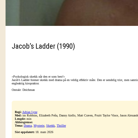
Jacob’s Ladder (1990)
«Psykologisk skrekk når den er som best!»
Jacob’s Ladder forener skrekk med drama på en veldig effektiv måte. Den er uendelig trist, men samtid
engleaktig kiropraktor.
Omtale: Deichman
Regi:
Adrian Lyne
Med:
im Robbins, Elizabeth Peña, Danny Aiello, Matt Craven, Pruitt Taylor Vince, Jason Alexande
Lengde:
min
Aldersgrense:
Tema:
Drama
,
Mysterie
,
Skrekk
,
Thriller
Sist oppdatert:
18. mars 2026