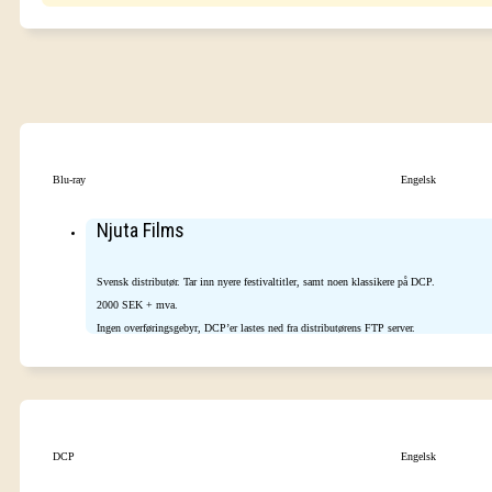
Blu-ray
Engelsk
Njuta Films
Svensk distributør. Tar inn nyere festivaltitler, samt noen klassikere på DCP.
2000 SEK + mva.
Ingen overføringsgebyr, DCP’er lastes ned fra distributørens FTP server.
DCP
Engelsk