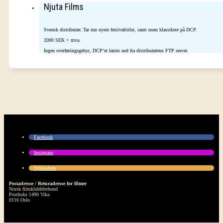
Njuta Films
Svensk distributør. Tar inn nyere festivaltitler, samt noen klassikere på DCP.
2000 SEK + mva.
Ingen overføringsgebyr, DCP’er lastes ned fra distributørens FTP server.
Facebook
Instagram
Nyhetsbrev
Postadresse / Returadresse for filmer
Norsk filmklubbforbund
Postboks 1490 Vika
0116 Oslo