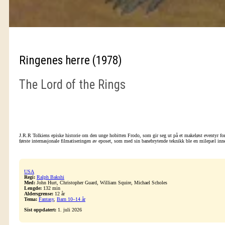
Ringenes herre (1978)
The Lord of the Rings
J.R.R Tolkiens episke historie om den unge hobitten Frodo, som gir seg ut på et makeløst eventyr for
første internasjonale filmatiseringen av eposet, som med sin banebrytende teknikk ble en milepæl inn
USA
Regi:
Ralph Bakshi
Med:
John Hurt, Christopher Guard, William Squire, Michael Scholes
Lengde:
132 min
Aldersgrense:
12 år
Tema:
Fantasy
,
Barn 10–14 år
Sist oppdatert:
1. juli 2026