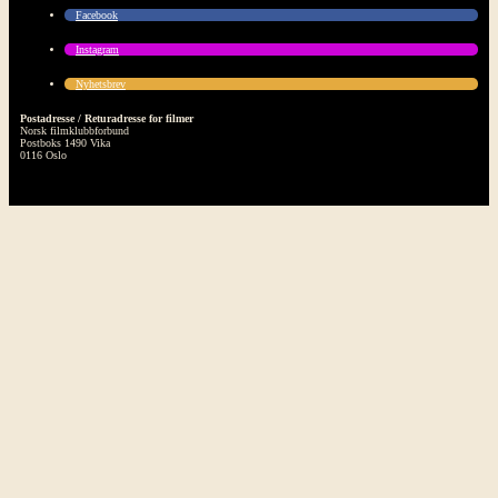
Facebook
Instagram
Nyhetsbrev
Postadresse / Returadresse for filmer
Norsk filmklubbforbund
Postboks 1490 Vika
0116 Oslo