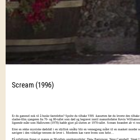
Scream (1996)
Er du gammel nok til å huske fasttelefon? Spolte du tilbake VHS -kassetten før du leverte den tilba
slasher-film sjangeren fra 70- og 80-tallet som død og begravet inntil manusforfatter Kevin Williamson
lignende måte som Halloween (1978) hadde gjort på slutten av 1970-tallet. Scream forandret alt vi tr
Etter en rekke mystiske dødsfall i en idyllisk småby blir en vennegjeng målet til en maskert morder som
navigere i den virkelige terroren de lever i. Morderen kan være hvem som helst…
På rollelisten finner vi mange av 90-tallets ungdomsidoler: Drew Barrymore, Neve Campbell, Skeet