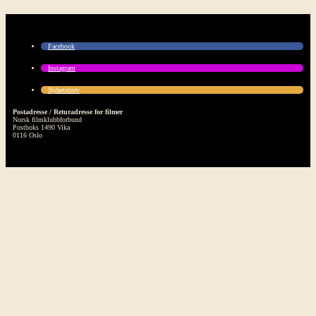
Facebook
Instagram
Nyhetsbrev
Postadresse / Returadresse for filmer
Norsk filmklubbforbund
Postboks 1490 Vika
0116 Oslo