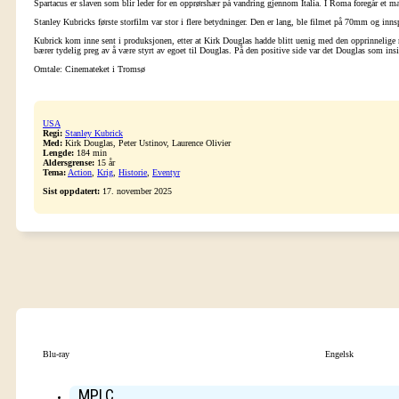
Spartacus er slaven som blir leder for en opprørshær på vandring gjennom Italia. I Roma foregår et ma
Stanley Kubricks første storfilm var stor i flere betydninger. Den er lang, ble filmet på 70mm og innsp
Kubrick kom inne sent i produksjonen, etter at Kirk Douglas hadde blitt uenig med den opprinnelige r
bærer tydelig preg av å være styrt av egoet til Douglas. På den positive side var det Douglas som ins
Omtale: Cinemateket i Tromsø
USA
Regi:
Stanley Kubrick
Med:
Kirk Douglas, Peter Ustinov, Laurence Olivier
Lengde:
184 min
Aldersgrense:
15 år
Tema:
Action
,
Krig
,
Historie
,
Eventyr
Sist oppdatert:
17. november 2025
Blu-ray
Engelsk
MPLC