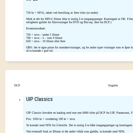
750 kr + MVA, rabatt ved bestilling av flere titler (se under)
Merk at det for MPLC-filmer ikke er mulig å ta inngangspenger. Kontingent er OK. Filmk
rettigheter gjelder for filmvisninger fra DVD og Blu-ray, ikke fra DCP.)
Kvantumsrabatt:
750 + mva – under 5 filmer
700 + mva – 5 – tom 9 filmer
650 + mva – 10 filmer eller flere
OBS: det er egne priser for utendørsvisninger, og for andre typer visninger som er åpne
så ta kontakt i god tid.
DCP
Engelsk
UIP Classics
UIP Classics forvalter en katalog med mer enn 6000 titler på DCP fra UIP, Paramount, 
Pris: 1950 kr + overføring 190 kr + mva
Ta kontakt med NFK for å bestille. Det er mulig å ta både inngangspenger og kontingent.
Ved eventuell bruk av Bluray er det andre vilkår som gjelder, ta kontakt med NFK.