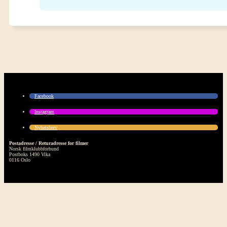
Facebook
Instagram
Nyhetsbrev
Postadresse / Returadresse for filmer
Norsk filmklubbforbund
Postboks 1490 Vika
0116 Oslo