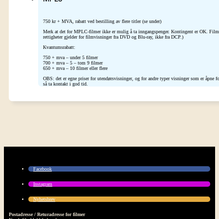
750 kr + MVA, rabatt ved bestilling av flere titler (se under)
Merk at det for MPLC-filmer ikke er mulig å ta inngangspenger. Kontingent er OK. Filmk
rettigheter gjelder for filmvisninger fra DVD og Blu-ray, ikke fra DCP.)
Kvantumsrabatt:
750 + mva – under 5 filmer
700 + mva – 5 – tom 9 filmer
650 + mva – 10 filmer eller flere
OBS: det er egne priser for utendørsvisninger, og for andre typer visninger som er åpne
så ta kontakt i god tid.
Facebook
Instagram
Nyhetsbrev
Postadresse / Returadresse for filmer