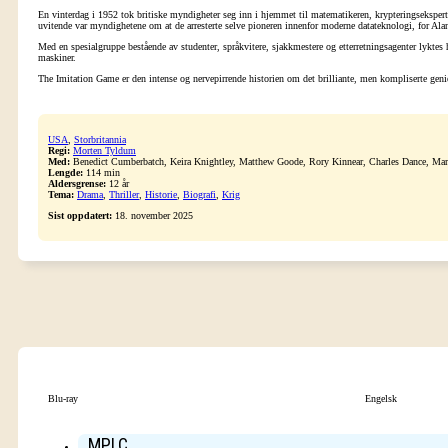
En vinterdag i 1952 tok britiske myndigheter seg inn i hjemmet til matematikeren, krypteringsekspert
uvitende var myndighetene om at de arresterte selve pioneren innenfor moderne datateknologi, for Ala
Med en spesialgruppe bestående av studenter, språkvitere, sjakkmestere og etterretningsagenter lyktes 
maskiner.
The Imitation Game er den intense og nervepirrende historien om det brilliante, men kompliserte genie
USA
,
Storbritannia
Regi:
Morten Tyldum
Med:
Benedict Cumberbatch, Keira Knightley, Matthew Goode, Rory Kinnear, Charles Dance, Mar
Lengde:
114 min
Aldersgrense:
12 år
Tema:
Drama
,
Thriller
,
Historie
,
Biografi
,
Krig
Sist oppdatert:
18. november 2025
Blu-ray
Engelsk
MPLC