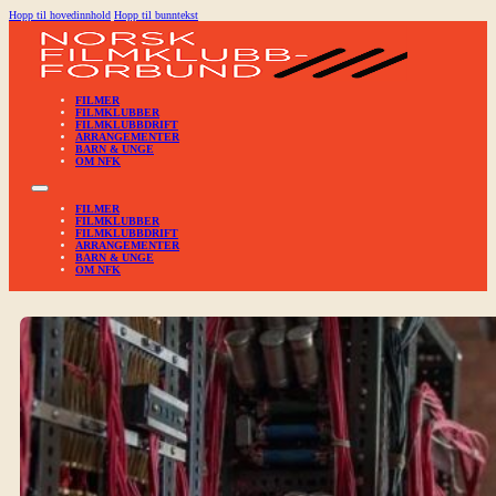
Hopp til hovedinnhold
Hopp til bunntekst
FILMER
FILMKLUBBER
FILMKLUBBDRIFT
ARRANGEMENTER
BARN & UNGE
OM NFK
FILMER
FILMKLUBBER
FILMKLUBBDRIFT
ARRANGEMENTER
BARN & UNGE
OM NFK