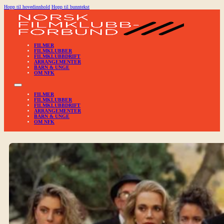
Hopp til hovedinnhold
Hopp til bunntekst
FILMER
FILMKLUBBER
FILMKLUBBDRIFT
ARRANGEMENTER
BARN & UNGE
OM NFK
FILMER
FILMKLUBBER
FILMKLUBBDRIFT
ARRANGEMENTER
BARN & UNGE
OM NFK