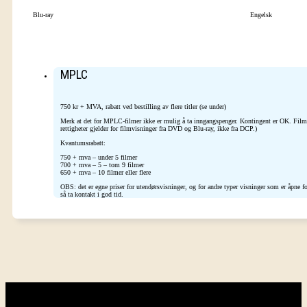
Blu-ray
Engelsk
MPLC
750 kr + MVA, rabatt ved bestilling av flere titler (se under)
Merk at det for MPLC-filmer ikke er mulig å ta inngangspenger. Kontingent er OK. Filmk
rettigheter gjelder for filmvisninger fra DVD og Blu-ray, ikke fra DCP.)
Kvantumsrabatt:
750 + mva – under 5 filmer
700 + mva – 5 – tom 9 filmer
650 + mva – 10 filmer eller flere
OBS: det er egne priser for utendørsvisninger, og for andre typer visninger som er åpne
så ta kontakt i god tid.