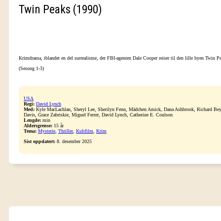
Twin Peaks (1990)
Krimdrama, iblandet en del surrealisme, der FBI-agenten Dale Cooper reiser til den lille byen Twin Pe
(Sesong 1-3)
USA
Regi:
David Lynch
Med:
Kyle MacLachlan, Sheryl Lee, Sherilyn Fenn, Mädchen Amick, Dana Ashbrook, Richard Bey
Davis, Grace Zabriskie, Miguel Ferrer, David Lynch, Catherine E. Coulson
Lengde:
min
Aldersgrense:
15 år
Tema:
Mysterie
,
Thriller
,
Kultfilm
,
Krim
Sist oppdatert:
8. desember 2025