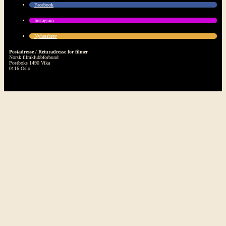
Facebook
Instagram
Nyhetsbrev
Postadresse / Returadresse for filmer
Norsk filmklubbforbund
Postboks 1490 Vika
0116 Oslo