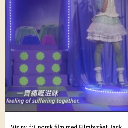
Vis ny, fri, norsk film med Filmbyrået Jack