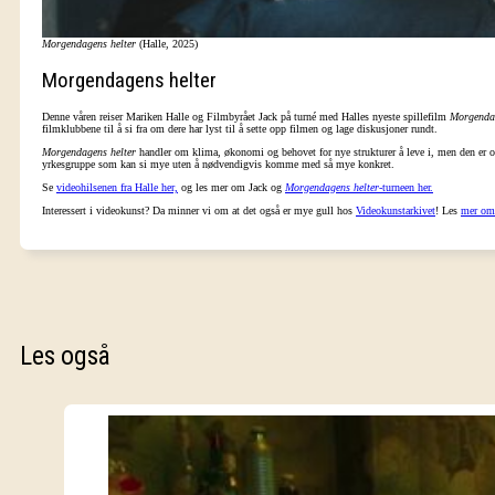
Morgendagens helter
(Halle, 2025)
Morgendagens helter
Denne våren reiser Mariken Halle og Filmbyrået Jack på turné med Halles nyeste spillefilm
Morgendag
filmklubbene til å si fra om dere har lyst til å sette opp filmen og lage diskusjoner rundt.
Morgendagens helter
handler om klima, økonomi og behovet for nye strukturer å leve i, men den er 
yrkesgruppe som kan si mye uten å nødvendigvis komme med så mye konkret.
Se
videohilsenen fra Halle her,
og les mer om Jack og
Morgendagens helter
-turneen her.
Interessert i videokunst? Da minner vi om at det også er mye gull hos
Videokunstarkivet
! Les
mer om 
Les også