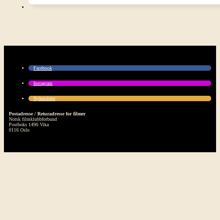
Facebook
Instagram
Nyhetsbrev
Postadresse / Returadresse for filmer
Norsk filmklubbforbund
Postboks 1490 Vika
0116 Oslo