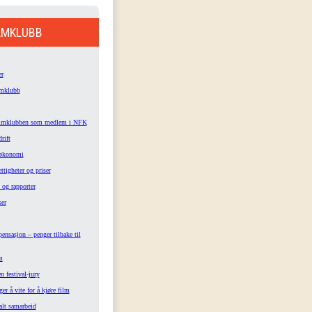
LMKLUBB
r
lmklubb
filmklubben som medlem i NFK
rift
økonomi
ettigheter og priser
 og rapporter
ser
sasjon – penger tilbake til
m
n festival-jury
ger å vite for å kjøre film
alt samarbeid