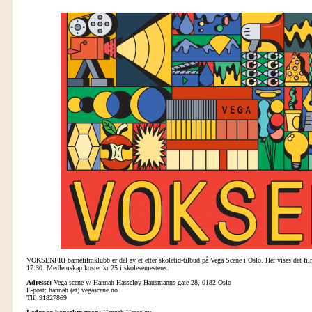
VOKSENFRI barnefilmklubb er del av et etter skoletid-tilbud på Vega Scene i Oslo. Her vises det film 
17:30. Medlemskap koster kr 25 i skolesemesteret.
Adresse:
Vega scene v/ Hannah Hasseløy Hausmanns gate 28, 0182 Oslo
E-post: hannah (at) vegascene.no
Tlf: 91827869