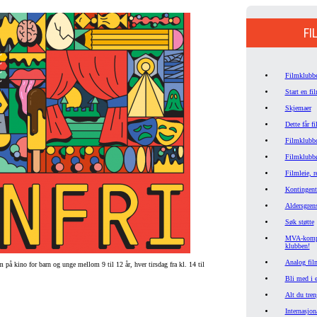
FI
Filmklubbe
Start en fi
Skjemaer
Dette får 
Filmklubbd
Filmklubb
Filmleie, r
Kontingent
Aldersgren
Søk støtte
MVA-kompen
klubben!
Analog fil
på kino for barn og unge mellom 9 til 12 år, hver tirsdag fra kl. 14 til
Bli med i e
Alt du tren
Internasjon