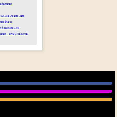
 medlemmer
 the Don Quixote-Prize
nes årshjul
r å søke om støtte
lmen – utvalgte filmer til