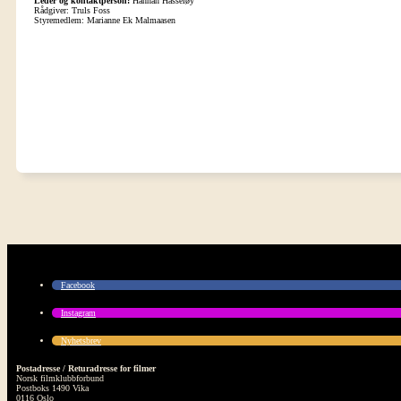
Leder og kontaktperson:
Hannah Hasseløy
Rådgiver: Truls Foss
Styremedlem: Marianne Ek Malmaasen
Facebook
Instagram
Nyhetsbrev
Postadresse / Returadresse for filmer
Norsk filmklubbforbund
Postboks 1490 Vika
0116 Oslo