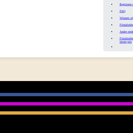
Registrere
FAQ
Winners of
Filmklubbe
Andre stede
Filmklubbfi
lavere pris