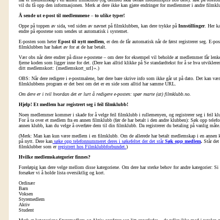
vil du få opp den informasjonen. Merk at dere ikke kan gjøre endringer for medlemmer i andre filmklu
Å sende ut e-post til medlemmene
–
to ulike typer!
Oppe på toppen av sida, ved siden av navnet på filmklubben, kan dere trykke på
Innstillinger
. Her k
endre på epostene som sendes ut automatisk i systemet.
E-posten som heter
Epost til nytt medlem
, er den de får automatisk når de først registrerer seg. E-p
filmklubben har haket av for at de har betalt.
Vær obs når dere endrer på disse e-postene – om dere for eksempel vil beholde at medlemmer får lenk
fjerne koden som ligger inne for det. (Dere kan alltid klikke på Se standardtekst for å se hva utvikler
ditt medlemskort: {medlemskort_url}».)
OBS: Når dere redigere i e-postmalene, bør dere bare skrive info som ikke går ut på dato. Det kan være
filmklubbens program er det best om det er en side som alltid har samme URL.
Om dere er i tvil hvordan det er lurt å redigere e-posten: spør marte (at) filmklubb.no.
Hjelp! Et medlem har registrert seg i feil filmklubb!
Noen medlemmer kommer i skade for å velge feil filmklubb i rullemenyen, og registrerer seg i feil klu
For å ta over et medlem fra en annen filmklubb (før de har betalt i den andre klubben): Søk opp telef
annen klubb, kan du velge å overføre dem til din filmklubb. Da registrerer du betaling på vanlig må
(Merk: Man kan kun være medlem i en filmklubb. Om de allerede har betalt medlemskap i en annen klu
på nytt. Dere kan
søke opp telefonnummeret deres i søkefeltet der det står
Søk opp medlem
.
Står det
filmklubber som er
registrert hos Filmklubbforbundet.
)
Hvilke medlemskategorier finnes?
Foreløpig kan dere velge mellom disse kategoriene. Om dere har sterke behov for andre kategorier: Si f
forsøker vi å holde lista oversiktlig og kort.
Ordinær
Barn
Voksen
Styremedlem
Aktiv
Student