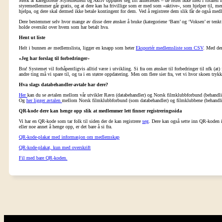
Merk at kategoriene Styremedlem og Aktiv oppfører seg litt annerledes – de teller ikke med i totalen nå
styremedlemmer går gratis, og at dere kan ha frivillige som er med som «aktive», som hjelper til, men
hjelpa, og dere skal dermed ikke betale kontingent for dem. Ved å registrere dem slik får de også med
Dere bestemmer selv hvor mange av disse dere ønsker å bruke (kategoriene ‘Barn’ og ‘Voksen’ er tenkt h
holde oversikt over hvem som har betalt hva.
Hent ut liste
Helt i bunnen av medlemslista, ligger en knapp som heter
Eksportér medlemsliste som CSV
. Med den
«Jeg har forslag til forbedringer
»
Bra! Systemet vil forhåpentligvis alltid være i utvikling. Si fra om ønsker til forbedringer til nfk (at
andre ting må vi spare til, og ta i en større oppdatering. Men om flere sier fra, vet vi hvor skoen try
Hva slags databehandler-avtale har dere?
Her
kan du se avtalen mellom vår utvikler Ravn (databehandler) og Norsk filmklubbforbund (behandli
Og
her ligger avtalen
mellom Norsk filmklubbforbund (som databehandler) og filmklubbene (behandli
QR-kode dere kan henge opp slik at medlemmer lett finner registreringssida
Vi har en QR-kode som tar folk til siden der de kan registrere
seg
. Dere kan også sette inn QR-koden 
eller noe annet å henge opp, er det bare å si fra.
QR-kode-plakat med informasjon om medlemskap
QR-kode-plakat, kun med overskrift
Fil med bare QR-koden.