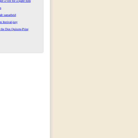
ger å vite for å kjøre film
m
alt samarbeid
n festival-jury
 the Don Quixote-Prize