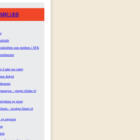
LMKLUBB
r
lmklubb
filmklubben som medlem i NFK
 medlemmer
r å søke om støtte
nes årshjul
økonomi
sasjon – penger tilbake til
ettigheter og priser
lmen – utvalgte filmer til
 og rapporter
ser
rift