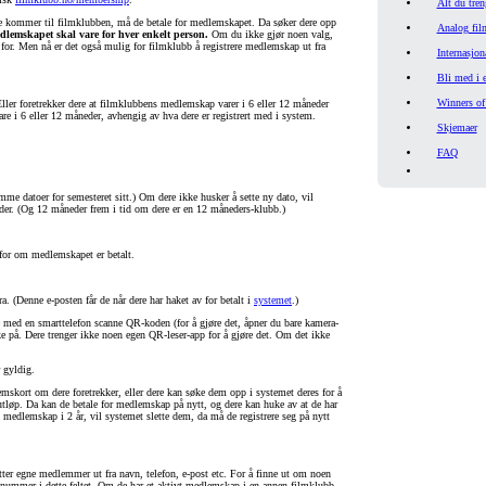
Alt du tren
 de kommer til filmklubben, må de betale for medlemskapet. Da søker dere opp
Analog fil
edlemskapet skal vare for hver enkelt person.
Om du ikke gjør noen valg,
for. Men nå er det også mulig for filmklubb å registrere medlemskap ut fra
Internasjon
Bli med i e
Winners of
Eller foretrekker dere at filmklubbens medlemskap varer i 6 eller 12 måneder
e i 6 eller 12 måneder, avhengig av hva dere er registrert med i system.
Skjemaer
FAQ
mme datoer for semesteret sitt.) Om dere ikke husker å sette ny dato, vil
er. (Og 12 måneder frem i tid om dere er en 12 måneders-klubb.)
 for om medlemskapet er betalt.
 (Denne e-posten får de når dere har haket av for betalt i
systemet
.)
ed en smarttelefon scanne QR-koden (for å gjøre det, åpner du bare kamera-
e på. Dere trenger ikke noen egen QR-leser-app for å gjøre det. Om det ikke
 gyldig.
mskort om dere foretrekker, eller dere kan søke dem opp i systemet deres for å
utløp. Da kan de betale for medlemskap på nytt, og dere kan huke av at de har
 medlemskap i 2 år, vil systemet slette dem, da må de registrere seg på nytt
 etter egne medlemmer ut fra navn, telefon, e-post etc. For å finne ut om noen
nnummer i dette feltet. Om de har et aktivt medlemskap i en annen filmklubb,