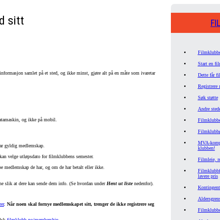
 sitt
FI
Filmklubbe
Start en fi
l informasjon samlet på et sted, og ikke minst, gjøre alt på en måte som ivaretar
Dette får 
Registrere
Søk støtte
Andre stede
 datamaskin, og ikke på mobil.
Filmklubbe
Filmklubb
MVA-kompen
har gyldig medlemskap.
klubben!
kan velge utløpsdato for filmklubbens semester.
Filmleie, r
pe medlemskap de har, og om de har betalt eller ikke.
Filmklubbfi
.
lavere pris
ene slik at dere kan sende dem info. (Se hvordan under
Hent ut liste
nedenfor).
Kontingent
Aldersgren
er
.
Når noen skal fornye medlemskapet sitt, trenger de ikke registrere seg
Filmklubbd
lsk
filmklubb.no/membership
.