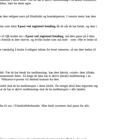
bber, bare for deres egne.
an dere redigere navn på filmklubb og kontaktperson. I venstre meny kan dere
osten som heter
Epost ved registrert betaling
får de når de har betalt, og dere i
e til QR-koden sin i
Epost ved registrert betaling
, må dere passe på å ikke
en foreslår at dere skriver, og hvilke koder som må med – som «Her er lenke til
 vanskelig å huske å redigere infoen for hvert semester, så om dere lenker til
bb. Før de har betalt for medlemskap, kan dere faktisk «stjele» dem tilbake.
onnummeret deres. Så lenge de ikke har et aktivt (betalt) medlemskap i en
te. Velkomst-e-posten vil dermed komme fra dere.
bb skal de ha medlemspris i deres klubb. De trenger altså ikke registrere seg
 at de har et aktivt medlemskap skal de ha medlemspris i alle landets
ra til oss i Filmklubbforbundet. Men fordi systemet skal passe for alle,