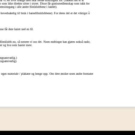
r vi ser hvor mange dere skal betale kontingent for. (Tanken der er at
 som ikke direkte sitter i styret. Disse får gratismedlemskap som takk for
lemsinngang i alle andre filmklubbene i landet).
ovedsakelig til bruk i barnefilmklubbene). For deres del er det viktigst å
ne får dere lastet ned en fil.
) filmklubb.no, så noterer vi oss det. Noen endringer kan gjøres nokså raskt,
kker og hva som haster mest.
ngsansvarlig.)
ngsansvarlig).
i egen materiale / plakater og henge opp. Om dere ønsker noen andre formater