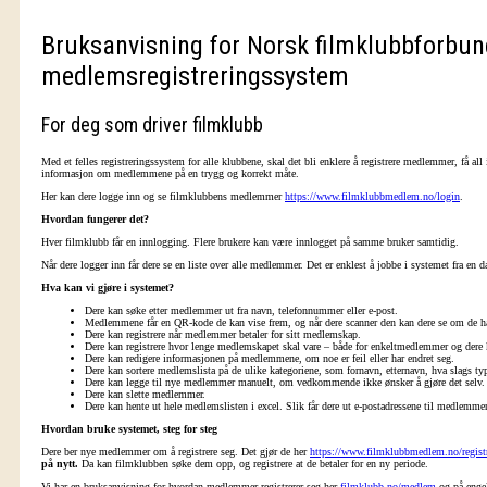
Bruksanvisning for Norsk filmklubbforbund
medlemsregistreringssystem
For deg som driver filmklubb
Med et felles registreringssystem for alle klubbene, skal det bli enklere å registrere medlemmer, få al
informasjon om medlemmene på en trygg og korrekt måte.
Her kan dere logge inn og se filmklubbens medlemmer
https://www.filmklubbmedlem.no/login
.
Hvordan fungerer det?
Hver filmklubb får en innlogging. Flere brukere kan være innlogget på samme bruker samtidig.
Når dere logger inn får dere se en liste over alle medlemmer. Det er enklest å jobbe i systemet fra en
Hva kan vi gjøre i systemet?
Dere kan søke etter medlemmer ut fra navn, telefonnummer eller e-post.
Medlemmene får en QR-kode de kan vise frem, og når dere scanner den kan dere se om de 
Dere kan registrere når medlemmer betaler for sitt medlemskap.
Dere kan registrere hvor lenge medlemskapet skal vare – både for enkeltmedlemmer og dere 
Dere kan redigere informasjonen på medlemmene, om noe er feil eller har endret seg.
Dere kan sortere medlemslista på de ulike kategoriene, som fornavn, etternavn, hva slags ty
Dere kan legge til nye medlemmer manuelt, om vedkommende ikke ønsker å gjøre det selv
Dere kan slette medlemmer.
Dere kan hente ut hele medlemslisten i excel. Slik får dere ut e-postadressene til medlemm
Hvordan bruke systemet, steg for steg
Dere ber nye medlemmer om å registrere seg. Det gjør de her
https://www.filmklubbmedlem.no/registr
på nytt.
Da kan filmklubben søke dem opp, og registrere at de betaler for en ny periode.
Vi har en bruksanvisning for hvordan medlemmer registrerer seg her
filmklubb.no/medlem
og på enge