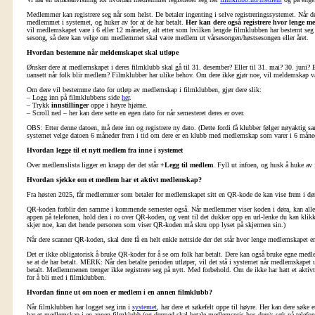
Medlemmer kan registrere seg når som helst. De betaler ingenting i selve registreringssystemet. Når
medlemmet i systemet, og huker av for at de har betalt.
Her kan dere også registrere hvor lenge m
vil medlemskapet vare i 6 eller 12 måneder, alt etter som hvilken lengde filmklubben har bestemt seg 
sesong, så dere kan velge om medlemmet skal være medlem ut vårsesongen/høstsesongen eller året.
Hvordan bestemme når meldemskapet skal utløpe
Ønsker dere at medlemskapet i deres filmklubb skal gå til 31. desember? Eller til 31. mai? 30. juni? 
uansett når folk blir medlem? Filmklubber har ulike behov. Om dere ikke gjør noe, vil meldemskap var
Om dere vil bestemme dato for utløp av medlemskap i filmklubben, gjør dere slik:
– Logg inn på filmklubbens side
her
.
– Trykk
innstillinger
oppe i høyre hjørne.
– Scroll ned – her kan dere sette en egen dato for når semesteret deres er over.
OBS: Etter denne datoen, må dere inn og registrere ny dato. (Dette fordi få klubber følger nøyaktig sa
systemet velge datoen 6 måneder frem i tid om dere er en klubb med medlemskap som varer i 6 måned
Hvordan legge til et nytt medlem fra inne i systemet
Over medlemslista ligger en knapp der det står
+Legg til medlem
. Fyll ut infoen, og husk å huke av
Hvordan sjekke om et medlem har et aktivt medlemskap?
Fra høsten 2025, får medlemmer som betaler for medlemskapet sitt en QR-kode de kan vise frem i døra.
QR-koden forblir den samme i kommende semester også. Når medlemmer viser koden i døra, kan alle m
appen på telefonen, hold den i ro over QR-koden, og vent til det dukker opp en url-lenke du kan klikk
skjer noe, kan det hende personen som viser QR-koden må skru opp lyset på skjermen sin.)
Når dere scanner QR-koden, skal dere få en helt enkle nettside der det står hvor lenge medlemskapet er
Det er ikke obligatorisk å bruke QR-koder for å se om folk har betalt. Dere kan også bruke egne medle
se at de har betalt. MERK: Når den betalte perioden utløper, vil det stå i systemet når medlemskapet 
betalt. Medlemmenen trenger ikke registrere seg på nytt. Med forbehold. Om de ikke har hatt et aktivt
for å bli med i filmklubben.
Hvordan finne ut om noen er medlem i en annen filmklubb?
Når filmklubben har logget seg inn i
systemet
, har dere et søkefelt oppe til høyre. Her kan dere søke
har et medlemskap i en annen filmklubb (og dermed skal betale medlemspris hos dere): søk på telefo