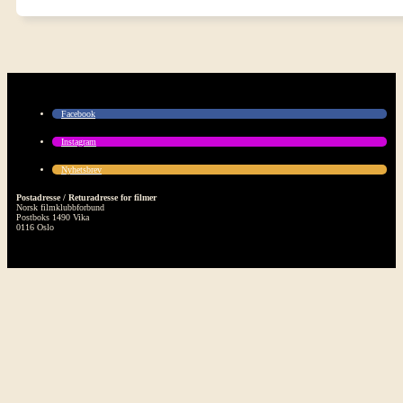
Facebook
Instagram
Nyhetsbrev
Postadresse / Returadresse for filmer
Norsk filmklubbforbund
Postboks 1490 Vika
0116 Oslo