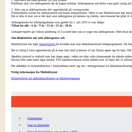
1. Informere om aldersgrenser for alle filmene
Publikum skal vite aldersgrensen før de kjøper billetter. Aldersgrensen må derfor være godt synlig på 
2. Sikre seg at aldersgrensene blir opprettholdt på visningsstedet
Filmklubbens rutiner for alderskontroll må kunne dokumenteres. Dette er noe Medietilsynet kan kreve
Det er ikke et krav om at det skal være aldersgrense på reklame og trailere, men kinoene har plikt til å
Aldersgrensene for bildeprogrammer som gjelder fra 1. juli 2015 er som følger:
Tillatt for alle / 6 år / 9 år / 12 år / 15 år / 18 år.
Ledsagerregelen
gir voksne anledning til å ta med barn som er yngre enn aldersgrensen. Med disse alde
Om filmklubber må sette aldersgrense selv
Medietilsynet har laget
retningslinjer
for hvordan man skal aldersklassifisere bildeprogrammer.
Du fin
Det er viktig å være oppmerksom på at man ikke skal ta hensyn til om filmen egner seg for barn. Det er
Skadelig innhold
er innhold som kan skape angst, vekke uro eller virke skremmende for enkelte alders
forvirre eller støte barns egne normer. FNs barnekonvensjon stiller enkelte krav til barns rett til in
Det anbefales at styremedlemmer i filmklubbene setter seg inn i retningslinjene for aldersklassifiser
Nyttig informasjon fra Medietilsynet
Retningslinjer for aldersklassifisering av bildeprogrammer
Filmklubber
Start en filmklubb
Dette får filmklubben som medlem i NFK