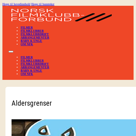
Hopp til hovedinnhold
Hopp til bunntekst
FILMER
FILMKLUBBER
FILMKLUBBDRIFT
ARRANGEMENTER
BARN & UNGE
OM NFK
FILMER
FILMKLUBBER
FILMKLUBBDRIFT
ARRANGEMENTER
BARN & UNGE
OM NFK
Aldersgrenser