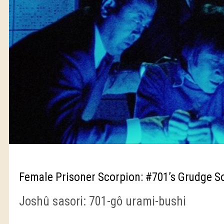
Female Prisoner Scorpion: #701’s Grudge S
Joshû sasori: 701-gô urami-bushi