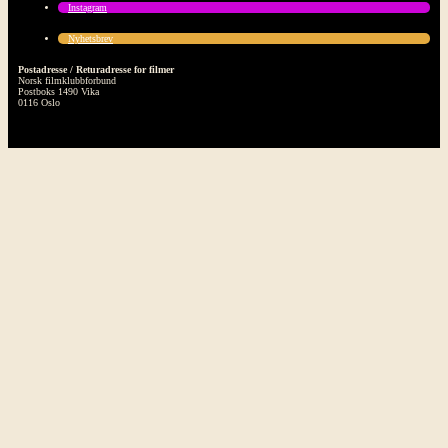
Instagram
Nyhetsbrev
Postadresse / Returadresse for filmer
Norsk filmklubbforbund
Postboks 1490 Vika
0116 Oslo