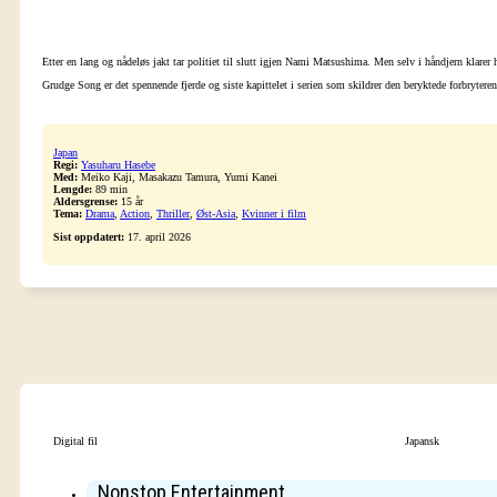
Etter en lang og nådeløs jakt tar politiet til slutt igjen Nami Matsushima. Men selv i håndjern klar
Grudge Song er det spennende fjerde og siste kapittelet i serien som skildrer den beryktede forbrytere
Japan
Regi:
Yasuharu Hasebe
Med:
Meiko Kaji, Masakazu Tamura, Yumi Kanei
Lengde:
89 min
Aldersgrense:
15 år
Tema:
Drama
,
Action
,
Thriller
,
Øst-Asia
,
Kvinner i film
Sist oppdatert:
17. april 2026
Digital fil
Japansk
Nonstop Entertainment