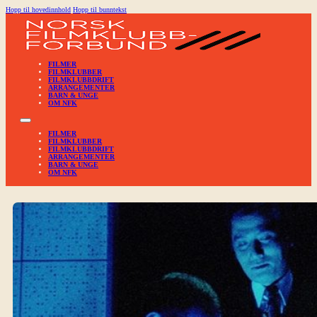
Hopp til hovedinnhold
Hopp til bunntekst
FILMER
FILMKLUBBER
FILMKLUBBDRIFT
ARRANGEMENTER
BARN & UNGE
OM NFK
FILMER
FILMKLUBBER
FILMKLUBBDRIFT
ARRANGEMENTER
BARN & UNGE
OM NFK