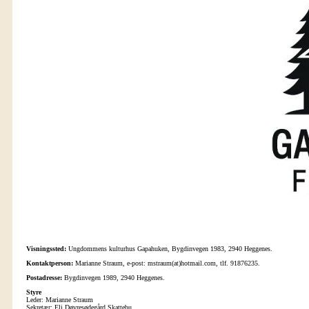
Visningssted:
Ungdommens kulturhus Gapahuken, Bygdinvegen 1983, 2940 Heggenes.
Kontaktperson:
Marianne Straum, e-post: mstraum(at)hotmail.com, tlf. 91876235.
Postadresse:
Bygdinvegen 1989, 2940 Heggenes.
Styre
Leder: Marianne Straum
Sekretær: Eli Døvresødegård Skattebu