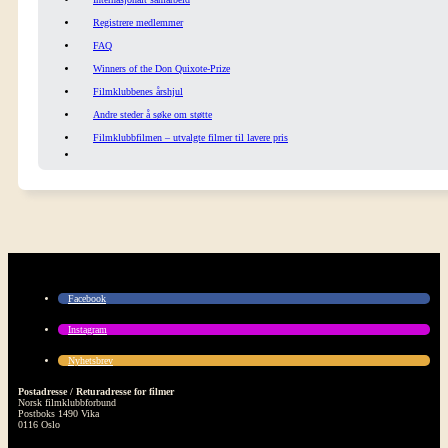
Registrere medlemmer
FAQ
Winners of the Don Quixote-Prize
Filmklubbenes årshjul
Andre steder å søke om støtte
Filmklubbfilmen – utvalgte filmer til lavere pris
Facebook
Instagram
Nyhetsbrev
Postadresse / Returadresse for filmer
Norsk filmklubbforbund
Postboks 1490 Vika
0116 Oslo