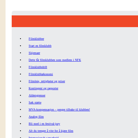
Filmklubber
Start en filmklubb
Skjemaer
Dette får filmklubben som medlem i NFK
Filmklubbdrift
Filmklubbøkonomi
Filmleie, rettigheter og priser
Kontingent og rapporter
Aldersgrenser
Søk støtte
MVA-kompensasjon – penger tilbake til klubben!
Analog film
Bli med i en festival-jury
Alt du trenger å vite for å kjøre film
Internasjonalt samarbeid