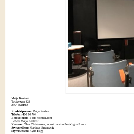
Matja Kostveit
Totakvegen 328
3864 Rauland
Kontaktperson:
Matja Kostveit
Telefon:
400 96 704
E-post:
matja_k (at) hotmail.com
Leder:
Matja Kostveit
Kasserer:
Thor Christansen, e-post: telethor84 (at) gmail.com
Styremedlem:
Martinus Strømsvåg
Styremedlem:
Kyrre Hegg