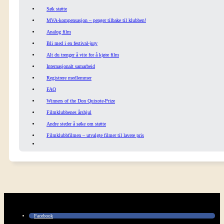
Søk støtte
MVA-kompensasjon – penger tilbake til klubben!
Analog film
Bli med i en festival-jury
Alt du trenger å vite for å kjøre film
Internasjonalt samarbeid
Registrere medlemmer
FAQ
Winners of the Don Quixote-Prize
Filmklubbenes årshjul
Andre steder å søke om støtte
Filmklubbfilmen – utvalgte filmer til lavere pris
Facebook