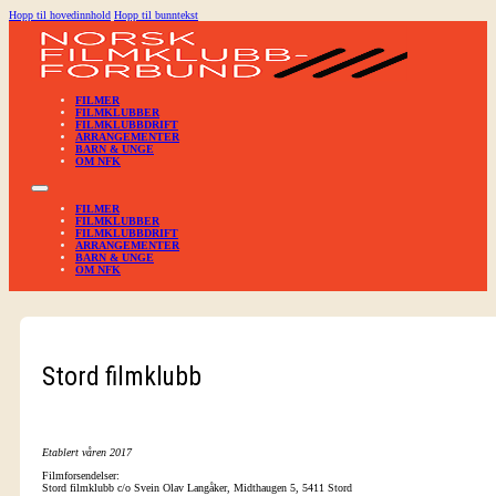
Hopp til hovedinnhold
Hopp til bunntekst
FILMER
FILMKLUBBER
FILMKLUBBDRIFT
ARRANGEMENTER
BARN & UNGE
OM NFK
FILMER
FILMKLUBBER
FILMKLUBBDRIFT
ARRANGEMENTER
BARN & UNGE
OM NFK
Stord filmklubb
Etablert våren 2017
Filmforsendelser:
Stord filmklubb c/o Svein Olav Langåker, Midthaugen 5, 5411 Stord