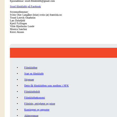
Epostadresse: stord.filmklubb@gmail.com
Stord filmklubb på Facebook
Styremedlemmer:
Svein Olav Langåker (leiar) svein (at) framtida.no
Trond Leirvik Onarheim
Lars Dyhrfjeld
Kjetil Fyllingen
Vilde Hjertholm Lunde
Monica Sanchez
Kirsti Aksnes
Filmklubber
Start en filmklubb
Skjemaer
Dette får filmklubben som medlem i NFK
Filmklubbdrift
Filmklubbøkonomi
Filmleie, rettigheter og priser
Kontingent og rapporter
Aldersgrenser