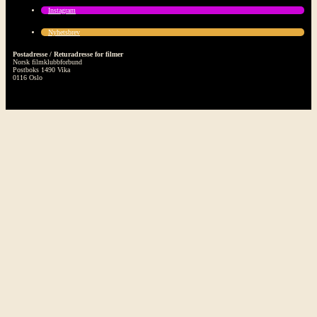
Instagram
Nyhetsbrev
Postadresse / Returadresse for filmer
Norsk filmklubbforbund
Postboks 1490 Vika
0116 Oslo