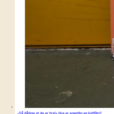
«Så dårlige at de er bra!» Hva er egentlig en kultfilm?