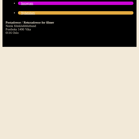
Instagram
Nyhetsbrev
Postadresse / Returadresse for filmer
Norsk filmklubbforbund
Postboks 1490 Vika
0116 Oslo