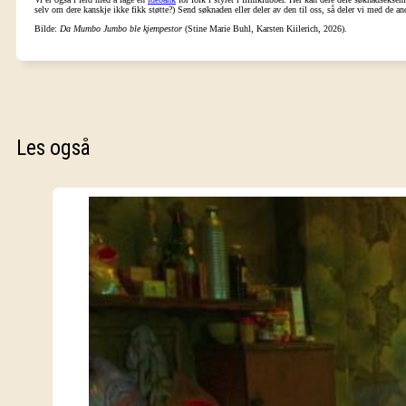
selv om dere kanskje ikke fikk støtte?) Send søknaden eller deler av den til oss, så deler vi med de a
Bilde:
Da Mumbo Jumbo ble kjempestor
(Stine Marie Buhl, Karsten Kiilerich, 2026).
Les også