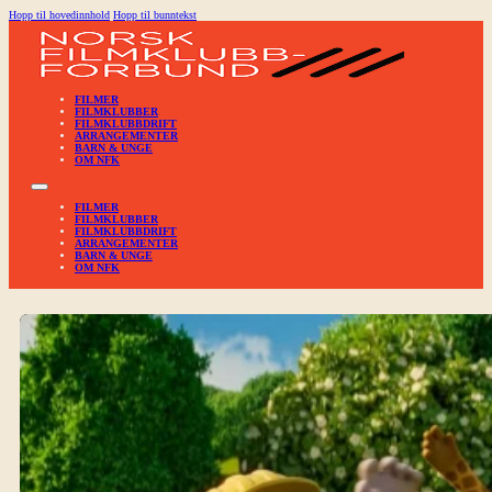
Hopp til hovedinnhold
Hopp til bunntekst
FILMER
FILMKLUBBER
FILMKLUBBDRIFT
ARRANGEMENTER
BARN & UNGE
OM NFK
FILMER
FILMKLUBBER
FILMKLUBBDRIFT
ARRANGEMENTER
BARN & UNGE
OM NFK