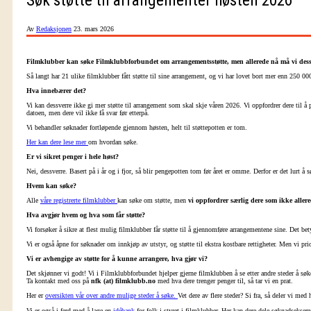
Av
Redaksjonen
23. mars 2026
Filmklubber kan søke Filmklubbforbundet om arrangementsstøtte, men allerede nå må vi dessver
Så langt har 21 ulike filmklubber fått støtte til sine arrangement, og vi har lovet bort mer enn 250 000
Hva innebærer det?
Vi kan dessverre ikke gi mer støtte til arrangement som skal skje våren 2026. Vi oppfordrer dere til 
datoen, men dere vil ikke få svar før etterpå.
Vi behandler søknader fortløpende gjennom høsten, helt til støttepotten er tom.
Her kan dere lese mer
om hvordan søke.
Er vi sikret penger i hele høst?
Nei, dessverre. Basert på i år og i fjor, så blir pengepotten tom før året er omme. Derfor er det lurt å
Hvem kan søke?
Alle
våre registrerte filmklubber
kan søke om støtte, men
vi oppfordrer særlig dere som ikke allere
Hva avgjør hvem og hva som får støtte?
Vi forsøker å sikre at flest mulig filmklubber får støtte til å gjennomføre arrangementene sine. Det bet
Vi er også åpne for søknader om innkjøp av utstyr, og støtte til ekstra kostbare rettigheter. Men vi pri
Vi er avhengige av støtte for å kunne arrangere, hva gjør vi?
Det skjønner vi godt! Vi i Filmklubbforbundet hjelper gjerne filmklubben å se etter andre steder å søk
Ta kontakt med oss på
nfk (at) filmklubb.no
med hva dere trenger penger til, så tar vi en prat.
Her er
oversikten vår over andre mulige steder å søke.
Vet dere av flere steder? Si fra, så deler vi med
Vi er også i ferd med å lage en
idébank
for folk i styret i filmklubber. Her kan dere dele søknadsekse