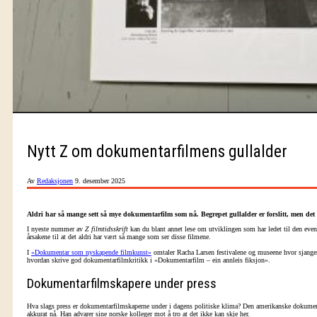
Nytt Z om dokumentarfilmens gullalder
Av
Redaksjonen
9. desember 2025
Aldri har så mange sett så mye dokumentarfilm som nå. Begrepet gullalder er forslitt, men de
I nyeste nummer av
Z filmtidsskrift
kan du blant annet lese om utviklingen som har ledet til den even
årsakene til at det aldri har vært så mange som ser disse filmene.
I
«Dokumentar som nyskapende filmkunst»
omtaler Racha Larsen festivalene og museene hvor sjanger
hvordan skrive god dokumentarfilmkritikk i «Dokumentarfilm – ein annleis fiksjon».
Dokumentarfilmskapere under press
Hva slags press er dokumentarfilmskaperne under i dagens politiske klima? Den amerikanske dokumen
akkurat nå. Han advarer sine norske kolleger mot å tro at det ikke kan skje her.