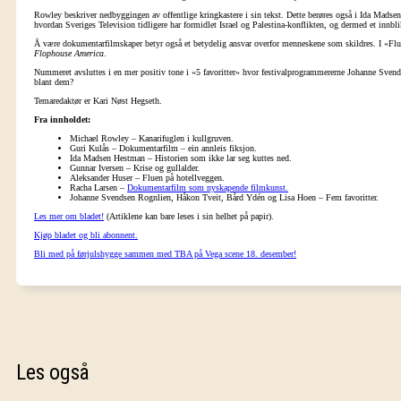
Rowley beskriver nedbyggingen av offentlige kringkastere i sin tekst. Dette berøres også i Ida Mads
hvordan Sveriges Television tidligere har formidlet Israel og Palestina-konflikten, og dermed et innbl
Å være dokumentarfilmskaper betyr også et betydelig ansvar overfor menneskene som skildres. I «Fl
Flophouse America
.
Nummeret avsluttes i en mer positiv tone i «5 favoritter» hvor festivalprogrammererne Johanne Sve
blant dem?
Temaredaktør er Kari Nøst Hegseth.
Fra innholdet:
Michael Rowley – Kanarifuglen i kullgruven.
Guri Kulås – Dokumentarfilm – ein annleis fiksjon.
Ida Madsen Hestman – Historien som ikke lar seg kuttes ned.
Gunnar Iversen – Krise og gullalder.
Aleksander Huser – Fluen på hotellveggen.
Racha Larsen –
Dokumentarfilm som nyskapende filmkunst.
Johanne Svendsen Rognlien, Håkon Tveit, Bård Ydén og Lisa Hoen – Fem favoritter.
Les mer om bladet!
(Artiklene kan bare leses i sin helhet på papir).
Kjøp bladet og bli abonnent.
Bli med på førjulshygge sammen med TBA på Vega scene 18. desember!
Les også