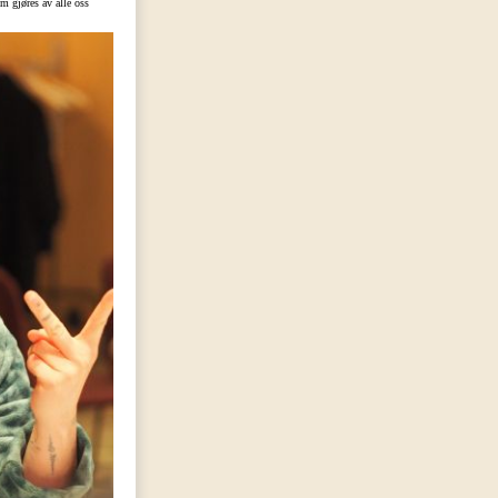
om gjøres av alle oss