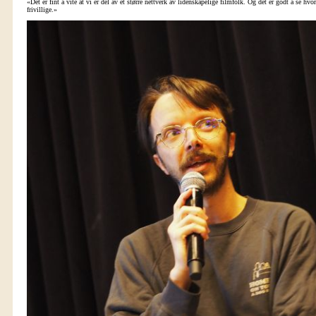
«Det er fint å vite at vi er del av et større nettverk av lidenskapelige filmfolk. Og det er godt å se hv
frivillige.»