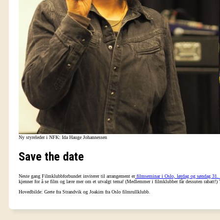
Ny styreleder i NFK: Ida Hauge Johannessen
Save the date
Neste gang Filmklubbforbundet inviterer til arrangement er
filmseminar i Oslo, lørdag og søndag 31.
kjenner for å se film og lære mer om et utvalgt tema! (Medlemmer i filmklubber får dessuten rabatt!) 
Hovedbilde: Grete fra Strandvik og Joakim fra Oslo filmrullklubb.