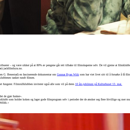
tribuerer – og være sikker på at 80% av pengene går rett tilbake til filmskaperne selv. De vil gjerne at filmklubb
t) jackfilmbyra.no.
en G. Benestad) en fascinerende dokumentar om
Gunnar Ryan Wiik
som har viet livet sitt til å forsøke å få fi
mklubbenes tanker rundt filmen.
t fungerer. Filmrullklubben inviterer også alle som vil på deres
10 års-jubileum på Kulturhuset 13. mai.
det de gjør funker».
lmklubb som holder koken og lager gode filmprogram selv i perioder der de ønsker seg flere frivillige og mer mu
eblikk.»