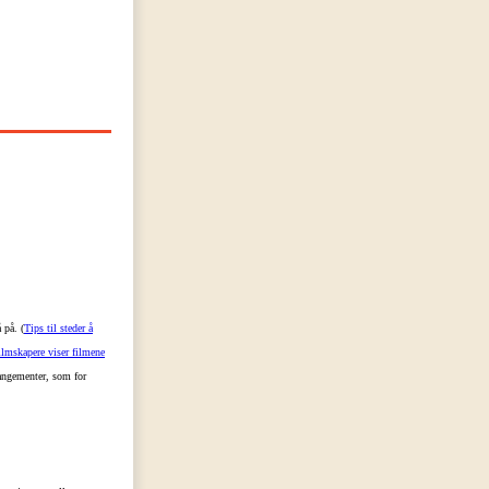
 på. (
Tips til steder å
ilmskapere viser filmene
rangementer, som for