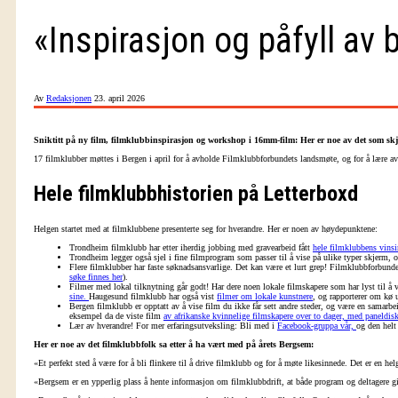
«Inspirasjon og påfyll av 
Av
Redaksjonen
23. april 2026
Sniktitt på ny film, filmklubbinspirasjon og workshop i 16mm-film: Her er noe av det som sk
17 filmklubber møttes i Bergen i april for å avholde Filmklubbforbundets landsmøte, og for å lære a
Hele filmklubbhistorien på Letterboxd
Helgen startet med at filmklubbene presenterte seg for hverandre. Her er noen av høydepunktene:
Trondheim filmklubb har etter iherdig jobbing med gravearbeid fått
hele filmklubbens vinsi
Trondheim legger også sjel i fine filmprogram som passer til å vise på ulike typer skjerm, 
Flere filmklubber har faste søknadsansvarlige. Det kan være et lurt grep! Filmklubbforbundet
søke finnes her
).
Filmer med lokal tilknytning går godt! Har dere noen lokale filmskapere som har lyst til å
sine.
Haugesund filmklubb har også vist
filmer om lokale kunstnere
, og rapporterer om kø 
Bergen filmklubb er opptatt av å vise film du ikke får sett andre steder, og være en samarb
eksempel da de viste film
av afrikanske kvinnelige filmskapere over to dager, med paneldis
Lær av hverandre! For mer erfaringsutveksling: Bli med i
Facebook-gruppa vår,
og den helt
Her er noe av det filmklubbfolk sa etter å ha vært med på årets Bergsem:
«Et perfekt sted å være for å bli flinkere til å drive filmklubb og for å møte likesinnede. Det er en he
«Bergsem er en ypperlig plass å hente informasjon om filmklubbdrift, at både program og deltagere gir