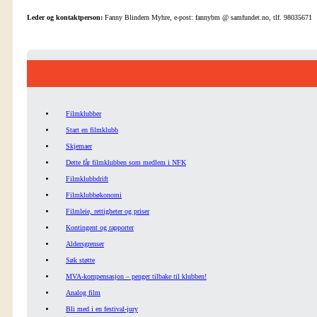
Leder og kontaktperson:
Fanny Blindern Myhre, e-post: fannybm @ samfundet.no, tlf. 98035671
Filmklubber
Start en filmklubb
Skjemaer
Dette får filmklubben som medlem i NFK
Filmklubbdrift
Filmklubbøkonomi
Filmleie, rettigheter og priser
Kontingent og rapporter
Aldersgrenser
Søk støtte
MVA-kompensasjon – penger tilbake til klubben!
Analog film
Bli med i en festival-jury